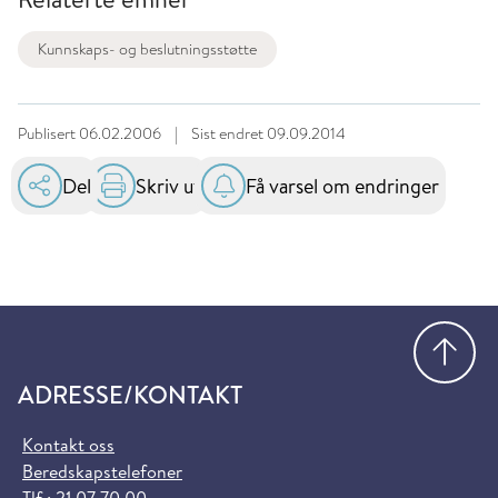
Kunnskaps- og beslutningsstøtte
Publisert
06.02.2006
|
Sist endret
09.09.2014
Del
Skriv ut
Få varsel om endringer
Gå
ADRESSE/KONTAKT
Kontakt oss
Beredskapstelefoner