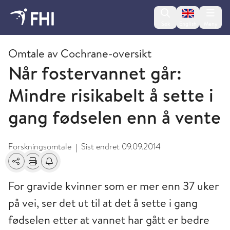
Change lan
Søk
English
Meny
2009 og eldre publikasjoner fra FHI
Omtale av Cochrane-oversikt
Når fostervannet går:
Mindre risikabelt å sette i
gang fødselen enn å vente
Forskningsomtale
Sist endret
09.09.2014
|
Del
Skriv ut
Få varsel om endringer
For gravide kvinner som er mer enn 37 uker
på vei, ser det ut til at det å sette i gang
fødselen etter at vannet har gått er bedre