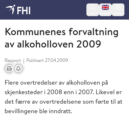
Change lan
Søk
English
Meny
2009 og eldre publikasjoner fra FHI
Kommunenes forvaltning
av alkoholloven 2009
Rapport
Publisert
27.04.2009
|
Skriv ut
Få varsel om endringer
Flere overtredelser av alkoholloven på
skjenkesteder i 2008 enn i 2007. Likevel er
det færre av overtredelsene som førte til at
bevillingene ble inndratt.