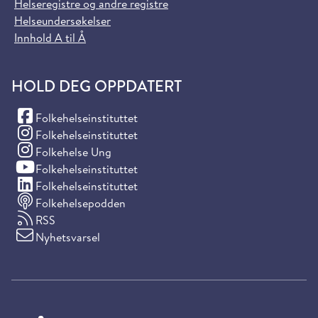
Helseregistre og andre registre
Helseundersøkelser
Innhold A til Å
HOLD DEG OPPDATERT
(Facebook)
Folkehelseinstituttet
(Instagram)
Folkehelseinstituttet
(Instagram)
Folkehelse Ung
(YouTube)
Folkehelseinstituttet
(LinkedIn)
Folkehelseinstituttet
Folkehelsepodden
RSS
Nyhetsvarsel