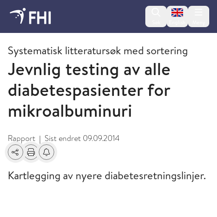
Change lan
Søk
English
Meny
2009 og eldre publikasjoner fra FHI
Systematisk litteratursøk med sortering
Jevnlig testing av alle
diabetespasienter for
mikroalbuminuri
Rapport
Sist endret
09.09.2014
|
Del
Skriv ut
Få varsel om endringer
Kartlegging av nyere diabetesretningslinjer.