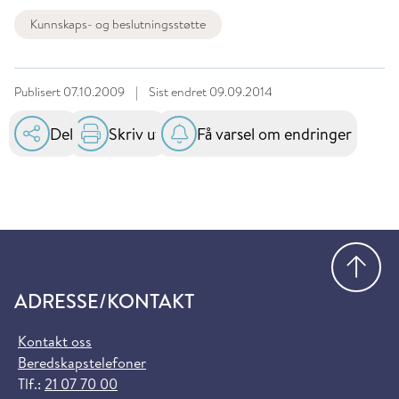
Kunnskaps- og beslutningsstøtte
Publisert
07.10.2009
|
Sist endret
09.09.2014
Del
Skriv ut
Få varsel om endringer
Gå
ADRESSE/KONTAKT
Kontakt oss
Beredskapstelefoner
Tlf.:
21 07 70 00