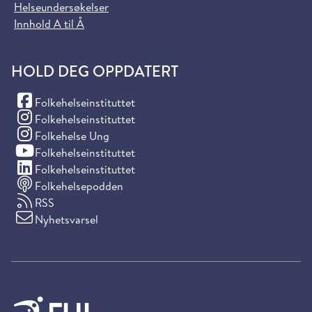
Helseundersøkelser
Innhold A til Å
HOLD DEG OPPDATERT
(Facebook)
Folkehelseinstituttet
(Instagram)
Folkehelseinstituttet
(Instagram)
Folkehelse Ung
(YouTube)
Folkehelseinstituttet
(LinkedIn)
Folkehelseinstituttet
Folkehelsepodden
RSS
Nyhetsvarsel