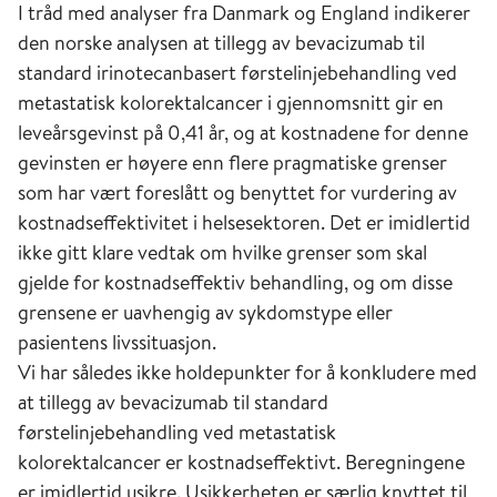
I tråd med analyser fra Danmark og England indikerer
den norske analysen at tillegg av bevacizumab til
standard irinotecanbasert førstelinjebehandling ved
metastatisk kolorektalcancer i gjennomsnitt gir en
leveårsgevinst på 0,41 år, og at kostnadene for denne
gevinsten er høyere enn flere pragmatiske grenser
som har vært foreslått og benyttet for vurdering av
kostnadseffektivitet i helsesektoren. Det er imidlertid
ikke gitt klare vedtak om hvilke grenser som skal
gjelde for kostnadseffektiv behandling, og om disse
grensene er uavhengig av sykdomstype eller
pasientens livssituasjon.
Vi har således ikke holdepunkter for å konkludere med
at tillegg av bevacizumab til standard
førstelinjebehandling ved metastatisk
kolorektalcancer er kostnadseffektivt. Beregningene
er imidlertid usikre. Usikkerheten er særlig knyttet til