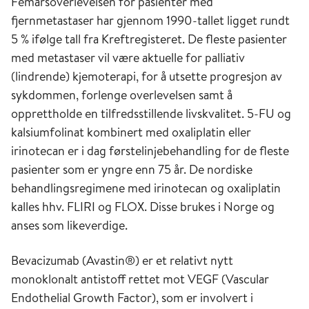
Femårsoverlevelsen for pasienter med
fjernmetastaser har gjennom 1990-tallet ligget rundt
5 % ifølge tall fra Kreftregisteret. De fleste pasienter
med metastaser vil være aktuelle for palliativ
(lindrende) kjemoterapi, for å utsette progresjon av
sykdommen, forlenge overlevelsen samt å
opprettholde en tilfredsstillende livskvalitet. 5-FU og
kalsiumfolinat kombinert med oxaliplatin eller
irinotecan er i dag førstelinjebehandling for de fleste
pasienter som er yngre enn 75 år. De nordiske
behandlingsregimene med irinotecan og oxaliplatin
kalles hhv. FLIRI og FLOX. Disse brukes i Norge og
anses som likeverdige.
Bevacizumab (Avastin®) er et relativt nytt
monoklonalt antistoff rettet mot VEGF (Vascular
Endothelial Growth Factor), som er involvert i