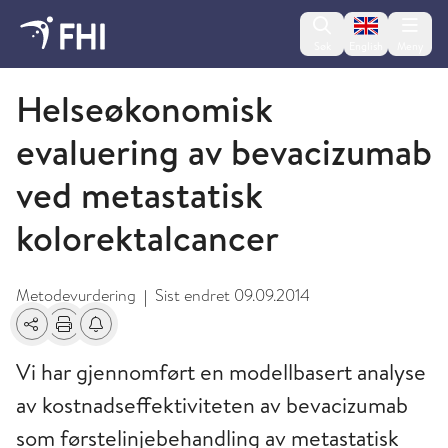
Change lan
Søk
English
Meny
2009 og eldre publikasjoner fra FHI
Helseøkonomisk
evaluering av bevacizumab
ved metastatisk
kolorektalcancer
Metodevurdering
Sist endret
09.09.2014
|
Del
Skriv ut
Få varsel om endringer
Vi har gjennomført en modellbasert analyse
av kostnadseffektiviteten av bevacizumab
som førstelinjebehandling av metastatisk