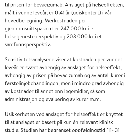
til prisen for bevacizumab. Anslaget på helseeffekten,
målt i vunne leveår, er 0,41 år (udiskontert) i vår
hovedberegning. Merkostnaden per
gjennomsnittspasient er 247 000 kr i et
helsetjenesteperspektiv og 203 000 kr i et
samfunnsperspektiv.
Sensitivitetsanalysene viser at kostnaden per vunnet
leveår er svært avhengig av anslaget for helseeffekt,
avhengig av prisen på bevacizumab og av antall kurer i
førstelinjebehandlingen, men i mindre grad avhengig
av kostnader til annet enn legemidler, så som
administrasjon og evaluering av kurer m.m.
Usikkerheten ved anslaget for helseeffekt er knyttet
til at anslaget er basert på kun én relevant klinisk
studie. Studien har begrenset oppfølgingstid (11- 31