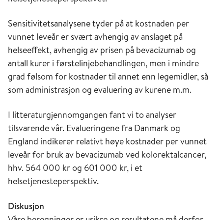
Sensitivitetsanalysene tyder på at kostnaden per
vunnet leveår er svært avhengig av anslaget på
helseeffekt, avhengig av prisen på bevacizumab og
antall kurer i førstelinjebehandlingen, men i mindre
grad følsom for kostnader til annet enn legemidler, så
som administrasjon og evaluering av kurene m.m.
I litteraturgjennomgangen fant vi to analyser
tilsvarende vår. Evalueringene fra Danmark og
England indikerer relativt høye kostnader per vunnet
leveår for bruk av bevacizumab ved kolorektalcancer,
hhv. 564 000 kr og 601 000 kr, i et
helsetjenesteperspektiv.
Diskusjon
Våre beregninger er usikre og resultatene må derfor