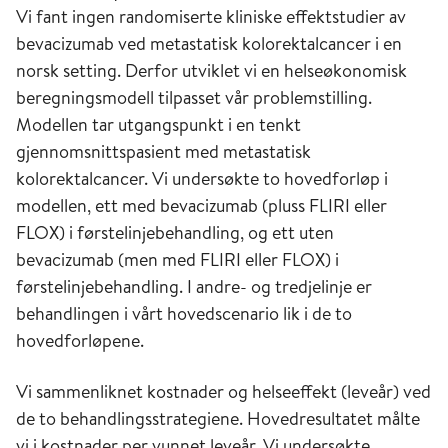
Vi fant ingen randomiserte kliniske effektstudier av
bevacizumab ved metastatisk kolorektalcancer i en
norsk setting. Derfor utviklet vi en helseøkonomisk
beregningsmodell tilpasset vår problemstilling.
Modellen tar utgangspunkt i en tenkt
gjennomsnittspasient med metastatisk
kolorektalcancer. Vi undersøkte to hovedforløp i
modellen, ett med bevacizumab (pluss FLIRI eller
FLOX) i førstelinjebehandling, og ett uten
bevacizumab (men med FLIRI eller FLOX) i
førstelinjebehandling. I andre- og tredjelinje er
behandlingen i vårt hovedscenario lik i de to
hovedforløpene.
Vi sammenliknet kostnader og helseeffekt (leveår) ved
de to behandlingsstrategiene. Hovedresultatet målte
vi i kostnader per vunnet leveår. Vi undersøkte