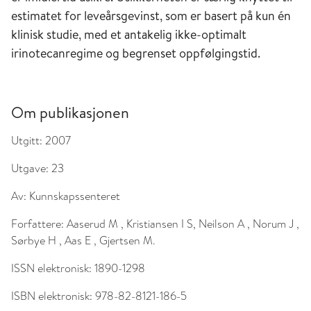
estimatet for leveårsgevinst, som er basert på kun én
klinisk studie, med et antakelig ikke-optimalt
irinotecanregime og begrenset oppfølgingstid.
Om publikasjonen
Utgitt:
2007
Utgave:
23
Av:
Kunnskapssenteret
Forfattere:
Aaserud M , Kristiansen I S, Neilson A , Norum J ,
Sørbye H , Aas E , Gjertsen M.
ISSN elektronisk:
1890-1298
ISBN elektronisk:
978-82-8121-186-5