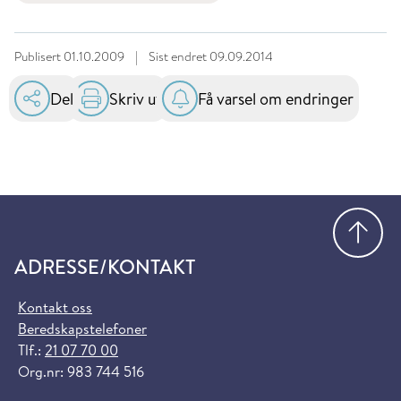
Publisert
01.10.2009
|
Sist endret
09.09.2014
Del
Skriv ut
Få varsel om endringer
Gå
ADRESSE/KONTAKT
Kontakt oss
Beredskapstelefoner
Tlf.:
21 07 70 00
Org.nr: 983 744 516