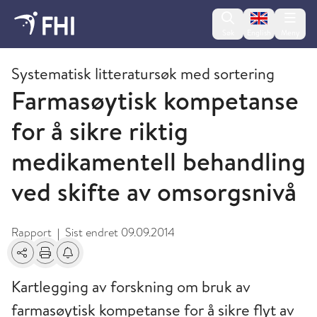
Change lan
Søk
English
Meny
2009 og eldre publikasjoner fra FHI
Systematisk litteratursøk med sortering
Farmasøytisk kompetanse
for å sikre riktig
medikamentell behandling
ved skifte av omsorgsnivå
Rapport
Sist endret
09.09.2014
|
Del
Skriv ut
Få varsel om endringer
Kartlegging av forskning om bruk av
farmasøytisk kompetanse for å sikre flyt av