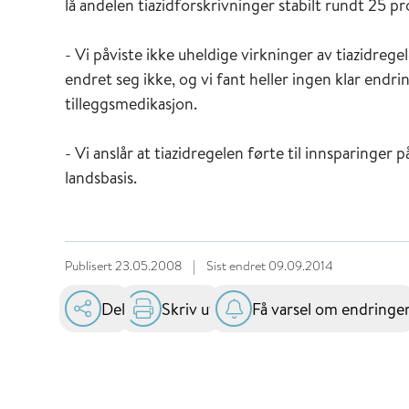
lå andelen tiazidforskrivninger stabilt rundt 25 p
- Vi påviste ikke uheldige virkninger av tiazidr
endret seg ikke, og vi fant heller ingen klar endr
tilleggsmedikasjon.
- Vi anslår at tiazidregelen førte til innsparinger p
landsbasis.
Publisert
23.05.2008
|
Sist endret
09.09.2014
Del
Skriv ut
Få varsel om endringe