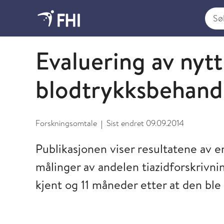
Søk i
2009 og eldre publikasjoner fra FHI
Evaluering av nytt
blodtrykksbehandl
Forskningsomtale
Sist endret
09.09.2014
|
Publikasjonen viser resultatene av e
målinger av andelen tiazidforskrivnin
kjent og 11 måneder etter at den ble 