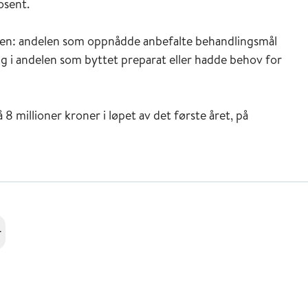
rosent.
egelen: andelen som oppnådde anbefalte behandlingsmål
ing i andelen som byttet preparat eller hadde behov for
å 8 millioner kroner i løpet av det første året, på
r