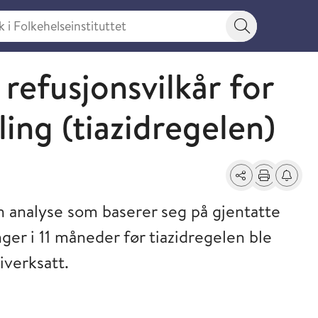
 Folkehelseinstituttet
Søkeknapp
 refusjonsvilkår for
ing (tiazidregelen)
Del
Skriv ut
Få varse
n analyse som baserer seg på gjentatte
ger i 11 måneder før tiazidregelen ble
iverksatt.