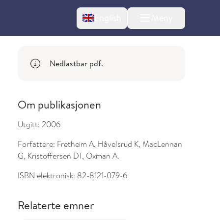
Change language
English
Meny
Nedlastbar pdf.
Om publikasjonen
Utgitt:
2006
l om endringer
Forfattere:
Fretheim A, Håvelsrud K, MacLennan
G, Kristoffersen DT, Oxman A.
ISBN elektronisk:
82-8121-079-6
Relaterte emner