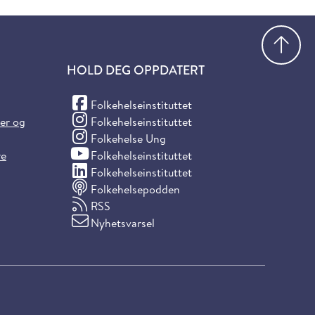
Gå
HOLD DEG OPPDATERT
(Facebook)
Folkehelseinstituttet
(Instagram)
ter og
Folkehelseinstituttet
(Instagram)
Folkehelse Ung
(YouTube)
re
Folkehelseinstituttet
(LinkedIn)
Folkehelseinstituttet
Folkehelsepodden
RSS
Nyhetsvarsel