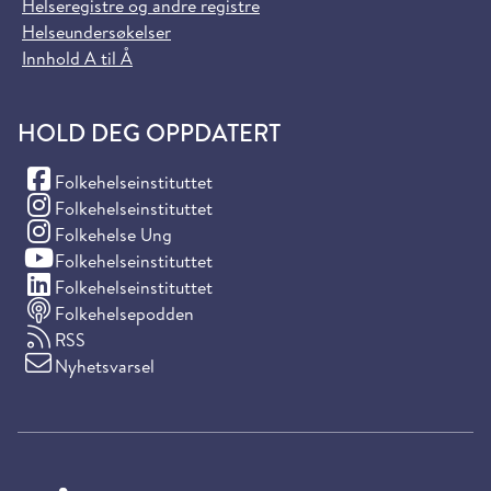
Helseregistre og andre registre
Helseundersøkelser
Innhold A til Å
HOLD DEG OPPDATERT
(Facebook)
Folkehelseinstituttet
(Instagram)
Folkehelseinstituttet
(Instagram)
Folkehelse Ung
(YouTube)
Folkehelseinstituttet
(LinkedIn)
Folkehelseinstituttet
Folkehelsepodden
RSS
Nyhetsvarsel