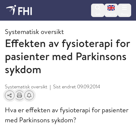
Change lan
Søk
English
Meny
2009 og eldre publikasjoner fra FHI
Systematisk oversikt
Effekten av fysioterapi for
pasienter med Parkinsons
sykdom
Systematisk oversikt
Sist endret
09.09.2014
|
Del
Skriv ut
Få varsel om endringer
Hva er effekten av fysioterapi for pasienter
med Parkinsons sykdom?