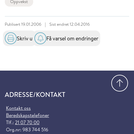
Oppvekst
Publisert
19.01.2006
|
Sist endret
12.04.2016
Skriv ut
Få varsel om endringer
Gå
ADRESSE/KONTAKT
Kontakt oss
Beredskapstelefoner
Tlf.:
21 07 70 00
Org.nr: 983 744 516