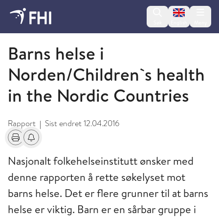
Change lan
Søk
English
Meny
2009 og eldre publikasjoner fra FHI
Barns helse i
Norden/Children`s health
in the Nordic Countries
Rapport
Sist endret
12.04.2016
|
Skriv ut
Få varsel om endringer
Nasjonalt folkehelseinstitutt ønsker med
denne rapporten å rette søkelyset mot
barns helse. Det er flere grunner til at barns
helse er viktig. Barn er en sårbar gruppe i