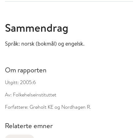
Sammendrag
Språk: norsk (bokmål) og engelsk.
Om rapporten
Utgitt:
2005:6
Av:
Folkehelseinstituttet
Forfattere:
Grøholt KE og Nordhagen R.
Relaterte emner