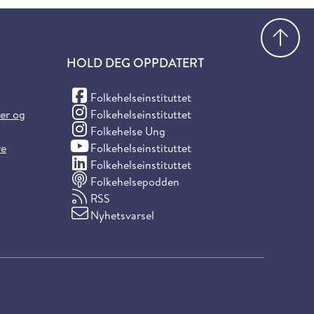
Gå
HOLD DEG OPPDATERT
(Facebook)
Folkehelseinstituttet
(Instagram)
ter og
Folkehelseinstituttet
(Instagram)
Folkehelse Ung
(YouTube)
re
Folkehelseinstituttet
(LinkedIn)
Folkehelseinstituttet
Folkehelsepodden
RSS
Nyhetsvarsel