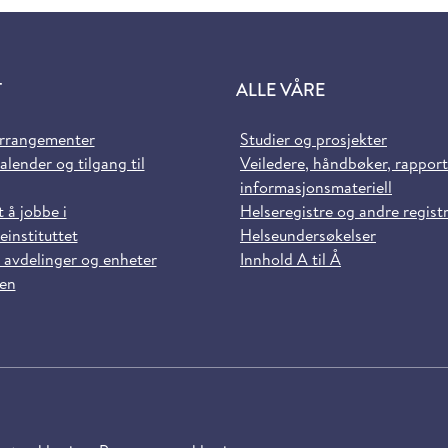
T
ALLE VÅRE
arrangementer
Studier og prosjekter
alender og tilgang til
Veiledere, håndbøker, rappor
informasjonsmateriell
t å jobbe i
Helseregistre og andre regist
einstituttet
Helseundersøkelser
 avdelinger og enheter
Innhold A til Å
sen