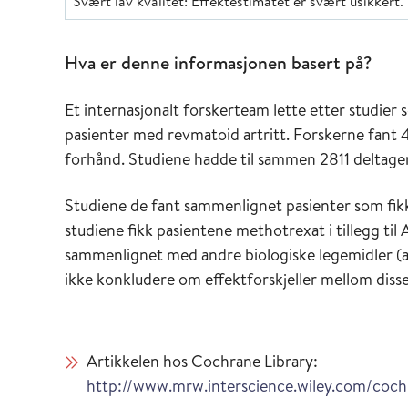
Svært lav kvalitet: Effektestimatet er svært usikkert.
Hva er denne informasjonen basert på?
Et internasjonalt forskerteam lette etter studier
pasienter med revmatoid artritt. Forskerne fant 
forhånd. Studiene hadde til sammen 2811 deltage
Studiene de fant sammenlignet pasienter som fikk
studiene fikk pasientene methotrexat i tillegg til 
sammenlignet med andre biologiske legemidler (a
ikke konkludere om effektforskjeller mellom disse
Artikkelen hos Cochrane Library:
http://www.mrw.interscience.wiley.com/coch