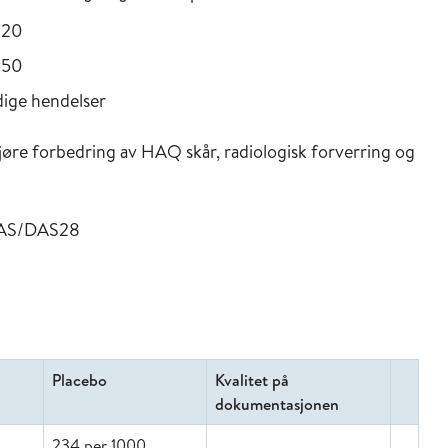
R20
R50
ldige hendelser
gjøre forbedring av HAQ skår, radiologisk forverring og
 DAS/DAS28
Placebo
Kvalitet på
dokumentasjonen
234 per 1000