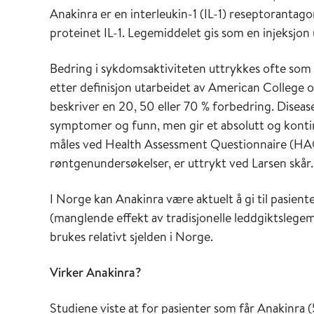
Anakinra er en interleukin-1 (IL-1) reseptorantag
proteinet IL-1. Legemiddelet gis som en injeksjon
Bedring i sykdomsaktiviteten uttrykkes ofte som
etter definisjon utarbeidet av American Colle
beskriver en 20, 50 eller 70 % forbedring. Disea
symptomer og funn, men gir et absolutt og kontin
måles ved Health Assessment Questionnaire (HAQ
røntgenundersøkelser, er uttrykt ved Larsen skår.
I Norge kan Anakinra være aktuelt å gi til pasient
(manglende effekt av tradisjonelle leddgiktsleg
brukes relativt sjelden i Norge.
Virker Anakinra?
Studiene viste at for pasienter som får Anakinra (