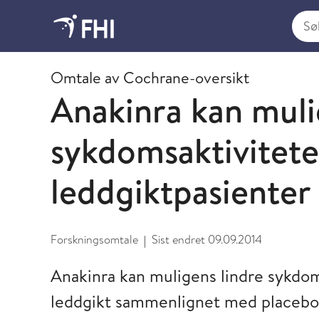
Søk i
2009 og eldre publikasjoner fra FHI
Omtale av Cochrane-oversikt
Anakinra kan muli
sykdomsaktivitete
leddgiktpasienter
Forskningsomtale
Sist endret
09.09.2014
|
Anakinra kan muligens lindre sykdo
leddgikt sammenlignet med placebo.