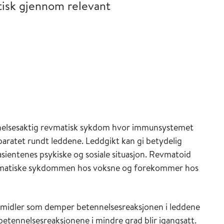
tisk gjennom relevant
ennelsesaktig revmatisk sykdom hvor immunsystemet
aratet rundt leddene. Leddgikt kan gi betydelig
ientenes psykiske og sosiale situasjon. Revmatoid
revmatiske sykdommen hos voksne og forekommer hos
emidler som demper betennelsesreaksjonen i leddene
betennelsesreaksjonene i mindre grad blir igangsatt.