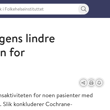
 Folkehelseinstituttet
Søkeknapp
gens lindre
n for
Del
Skriv ut
Få varse
msaktiviteten for noen pasienter med
 Slik konkluderer Cochrane-