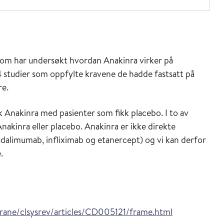
 som har undersøkt hvordan Anakinra virker på
4 studier som oppfylte kravene de hadde fastsatt på
re.
 Anakinra med pasienter som fikk placebo. I to av
Anakinra eller placebo. Anakinra er ikke direkte
dalimumab, infliximab og etanercept) og vi kan derfor
.
rane/clsysrev/articles/CD005121/frame.html