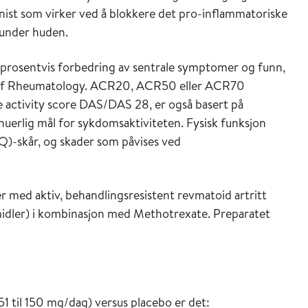
onist som virker ved å blokkere det pro-inflammatoriske
 under huden.
 prosentvis forbedring av sentrale symptomer og funn,
ge of Rheumatology. ACR20, ACR50 eller ACR70
se activity score DAS/DAS 28, er også basert på
uerlig mål for sykdomsaktiviteten. Fysisk funksjon
)-skår, og skader som påvises ved
er med aktiv, behandlingsresistent revmatoid artritt
emidler) i kombinasjon med Methotrexate. Preparatet
51 til 150 mg/dag) versus placebo er det: