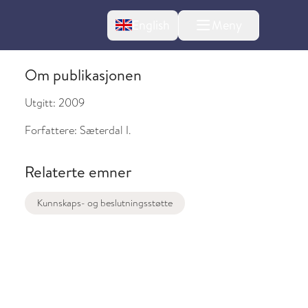
Change language
English
Meny
Om publikasjonen
Utgitt:
2009
Forfattere:
Sæterdal I.
Relaterte emner
Kunnskaps- og beslutningsstøtte
l om endringer