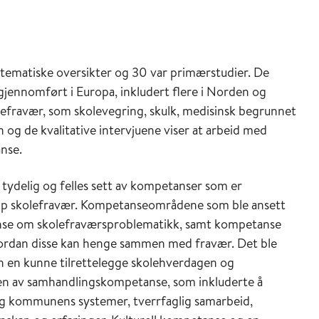
ystematiske oversikter og 30 var primærstudier. De
 gjennomført i Europa, inkludert flere i Norden og
efravær, som skolevegring, skulk, medisinsk begrunnet
og de kvalitative intervjuene viser at arbeid med
nse.
t tydelig og felles sett av kompetanser som er
pp skolefravær. Kompetanseområdene som ble ansett
anse om skolefraværsproblematikk, samt kompetanse
vordan disse kan henge sammen med fravær. Det ble
n en kunne tilrettelegge skolehverdagen og
en av samhandlingskompetanse, som inkluderte å
 og kommunens systemer, tverrfaglig samarbeid,