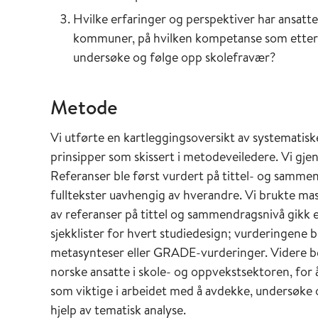
Hvilke erfaringer og perspektiver har ansatte
kommuner, på hvilken kompetanse som ettersp
undersøke og følge opp skolefravær?
Metode
Vi utførte en kartleggingsoversikt av systematis
prinsipper som skissert i metodeveiledere. Vi gje
Referanser ble først vurdert på tittel- og sammen
fulltekster uavhengig av hverandre. Vi brukte ma
av referanser på tittel og sammendragsnivå gikk 
sjekklister for hvert studiedesign; vurderingene b
metasynteser eller GRADE-vurderinger. Videre beny
norske ansatte i skole- og oppvekstsektoren, fo
som viktige i arbeidet med å avdekke, undersøke 
hjelp av tematisk analyse.