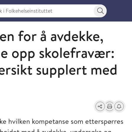
 Folkehelseinstituttet
Søkeknapp
en for å avdekke,
e opp skolefravær:
ersikt supplert med
Del
Skriv ut
Få varse
ske hvilken kompetanse som etterspørres
arbeidet med å avdekke, undersøke og