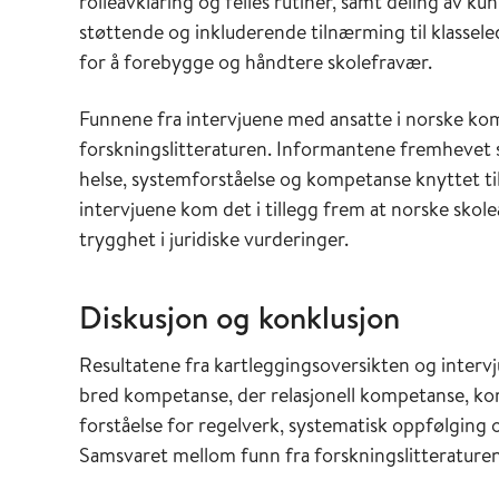
rolleavklaring og felles rutiner, samt deling av k
støttende og inkluderende tilnærming til klassel
for å forebygge og håndtere skolefravær.
Funnene fra intervjuene med ansatte i norske kom
forskningslitteraturen. Informantene fremhevet sæ
helse, systemforståelse og kompetanse knyttet ti
intervjuene kom det i tillegg frem at norske skol
trygghet i juridiske vurderinger.
Diskusjon og konklusjon
Resultatene fra kartleggingsoversikten og interv
bred kompetanse, der relasjonell kompetanse, k
forståelse for regelverk, systematisk oppfølging 
Samsvaret mellom funn fra forskningslitteraturen