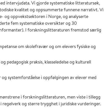
ed intervjudata. Vi gjorde systematiske litteratursøk,
odiske kvalitet og oppsummerte funnene narrativt. Vi
ole- og oppvekstsektoren i Norge, og analyserte
luderte fem systematiske oversikter og 30
informanter). I forskningslitteraturen fremstod særlig
mpetanse om skolefravær og om elevers fysiske og
og pedagogisk praksis, klasseledelse og kulturell
 og systemforståelse i oppfølgingen av elever med
ønstrene i forskningslitteraturen, men viste i tillegg
 regelverk og større trygghet i juridiske vurderinger.