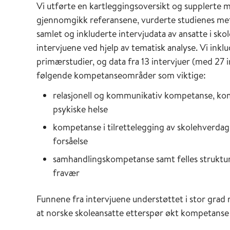
Vi utførte en kartleggingsoversikt og supplerte m
gjennomgikk referansene, vurderte studienes met
samlet og inkluderte intervjudata av ansatte i sk
intervjuene ved hjelp av tematisk analyse. Vi ink
primærstudier, og data fra 13 intervjuer (med 27 
følgende kompetanseområder som viktige:
relasjonell og kommunikativ kompetanse, ko
psykiske helse
kompetanse i tilrettelegging av skolehverdag 
forsåelse
samhandlingskompetanse samt felles struktur
fravær
Funnene fra intervjuene understøttet i stor grad m
at norske skoleansatte etterspør økt kompetanse i