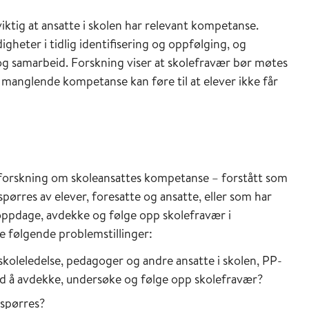
ktig at ansatte i skolen har relevant kompetanse.
igheter i tidlig identifisering og oppfølging, og
og samarbeid. Forskning viser at skolefravær bør møtes
 manglende kompetanse kan føre til at elever ikke får
 forskning om skoleansattes kompetanse – forstått som
ørres av elever, foresatte og ansatte, eller som har
dage, avdekke og følge opp skolefravær i
 følgende problemstillinger:
koleledelse, pedagoger og andre ansatte i skolen, PP-
med å avdekke, undersøke og følge opp skolefravær?
spørres?