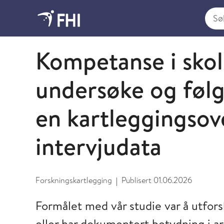
Søk i
2026 - publikasjoner fra FHI
Kompetanse i skol
undersøke og følg
en kartleggingsov
intervjudata
Forskningskartlegging
Publisert
01.06.2026
|
Formålet med vår studie var å utfor
eller har dokumentert betydning i 