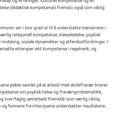
unnskap og erfaringer. Kulturell kompetanse og en
edelse (didaktisk kompetanse) fremsto også som viktig
muner ser i stor grad ut til å understøtte mønstrene i
rlig relasjonell kompetanse, klasseledelse, psykisk
l mobbing, sosiale dynamikker og atferdsutfordringer. I
eansatte etterspør økt kompetanse i regelverk, og
juene peker samlet på at arbeid med skolefravær krever
ompetanse om psykisk helse og fraværsproblematikk,
og tverrfaglig samarbeid fremstår som særlig viktig.
 og funnene fra intervjuene understøtter resultatene.