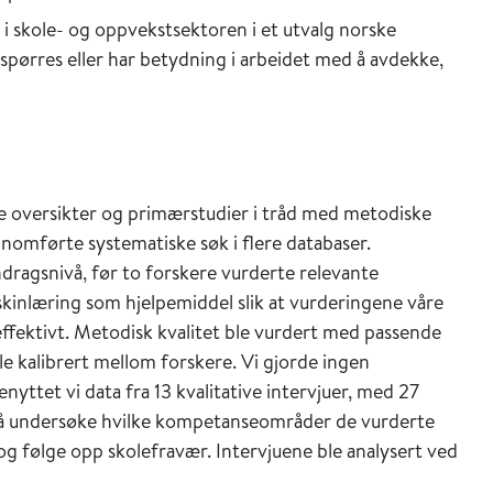
 i skole- og oppvekstsektoren i et utvalg norske
ørres eller har betydning i arbeidet med å avdekke,
ke oversikter og primærstudier i tråd med metodiske
nnomførte systematiske søk i flere databaser.
dragsnivå, før to forskere vurderte relevante
skinlæring som hjelpemiddel slik at vurderingene våre
effektivt. Metodisk kvalitet ble vurdert med passende
le kalibrert mellom forskere. Vi gjorde ingen
ttet vi data fra 13 kvalitative intervjuer, med 27
r å undersøke hvilke kompetanseområder de vurderte
og følge opp skolefravær. Intervjuene ble analysert ved