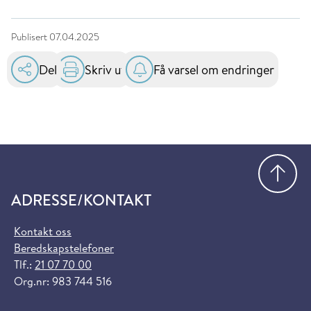
Publisert
07.04.2025
Del
Skriv ut
Få varsel om endringer
Gå
ADRESSE/KONTAKT
Kontakt oss
Beredskapstelefoner
Tlf.:
21 07 70 00
Org.nr: 983 744 516