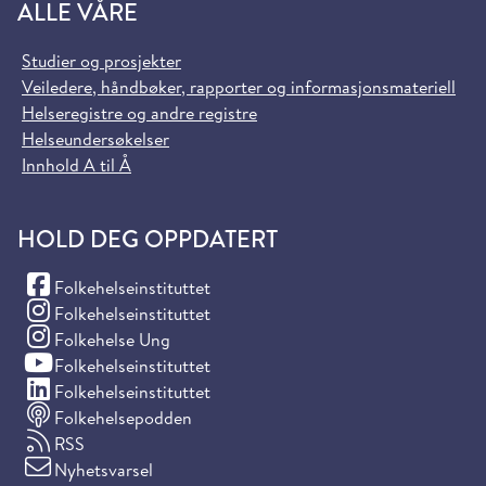
ALLE VÅRE
Studier og prosjekter
Veiledere, håndbøker, rapporter og informasjonsmateriell
Helseregistre og andre registre
Helseundersøkelser
Innhold A til Å
HOLD DEG OPPDATERT
(Facebook)
Folkehelseinstituttet
(Instagram)
Folkehelseinstituttet
(Instagram)
Folkehelse Ung
(YouTube)
Folkehelseinstituttet
(LinkedIn)
Folkehelseinstituttet
Folkehelsepodden
RSS
Nyhetsvarsel