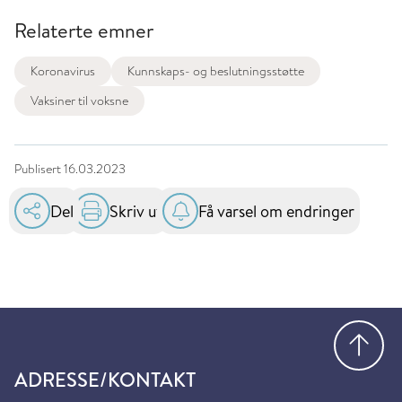
Relaterte emner
Koronavirus
Kunnskaps- og beslutningsstøtte
Vaksiner til voksne
Publisert
16.03.2023
Del
Skriv ut
Få varsel om endringer
Gå
ADRESSE/KONTAKT