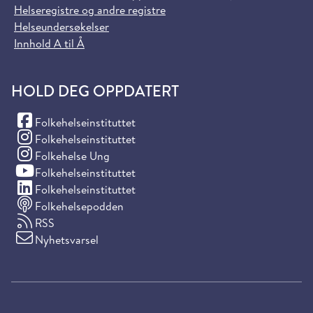
Helseregistre og andre registre
Helseundersøkelser
Innhold A til Å
HOLD DEG OPPDATERT
(Facebook)
Folkehelseinstituttet
(Instagram)
Folkehelseinstituttet
(Instagram)
Folkehelse Ung
(YouTube)
Folkehelseinstituttet
(LinkedIn)
Folkehelseinstituttet
Folkehelsepodden
RSS
Nyhetsvarsel