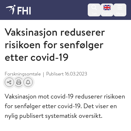
Change lan
Søk
English
Meny
2023 - publikasjoner fra FHI
Vaksinasjon reduserer
risikoen for senfølger
etter covid-19
Forskningsomtale
Publisert
16.03.2023
|
Del
Skriv ut
Få varsel om endringer
Vaksinasjon mot covid-19 reduserer risikoen
for senfølger etter covid-19. Det viser en
nylig publisert systematisk oversikt.