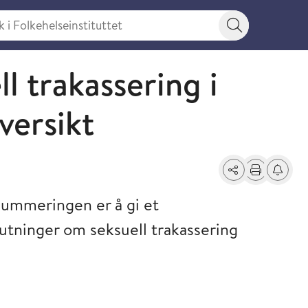
 Folkehelseinstituttet
Søkeknapp
l trakassering i
versikt
Del
Skriv ut
Få varse
ummeringen er å gi et
lutninger om seksuell trakassering