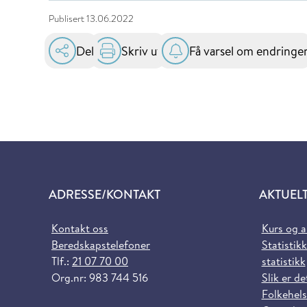
Publisert
13.06.2022
Del
Skriv ut
Få varsel om endringe
ADRESSE/KONTAKT
AKTUEL
Kontakt oss
Kurs og 
Beredskapstelefoner
Statistikk
Tlf.:
21 07 70 00
statistikk
Org.nr: 983 744 516
Slik er de
Folkehels