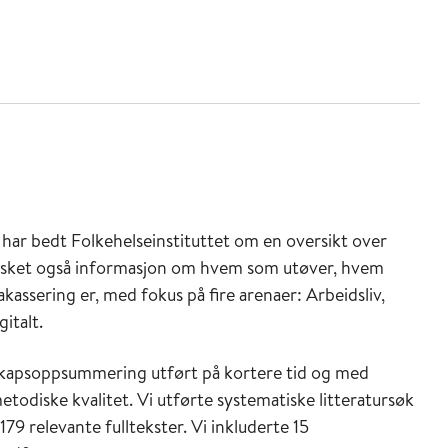
 har bedt Folkehelseinstituttet om en oversikt over
ønsket også informasjon om hvem som utøver, hvem
assering er, med fokus på fire arenaer: Arbeidsliv,
italt.
nskapsoppsummering utført på kortere tid og med
metodiske kvalitet. Vi utførte systematiske litteratursøk
79 relevante fulltekster. Vi inkluderte 15