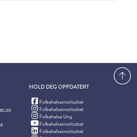
Gå
HOLD DEG OPPDATERT
(Facebook)
Folkehelseinstituttet
(Instagram)
ter og
Folkehelseinstituttet
(Instagram)
Folkehelse Ung
(YouTube)
re
Folkehelseinstituttet
(LinkedIn)
Folkehelseinstituttet