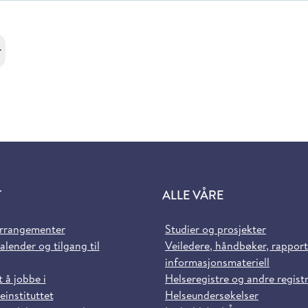
r
T
ALLE VÅRE
arrangementer
Studier og prosjekter
alender og tilgang til
Veiledere, håndbøker, rappor
informasjonsmateriell
t å jobbe i
Helseregistre og andre regist
einstituttet
Helseundersøkelser