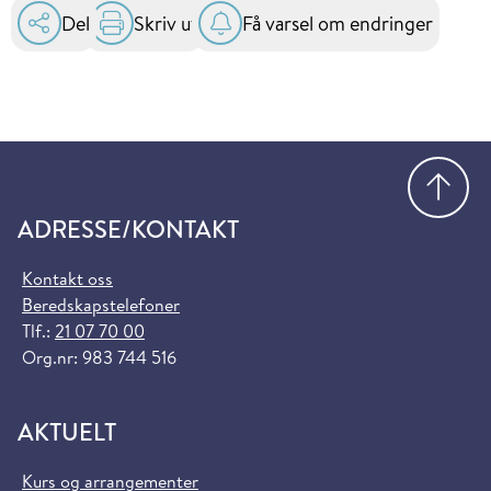
Del
Skriv ut
Få varsel om endringer
Gå
ADRESSE/KONTAKT
Kontakt oss
Beredskapstelefoner
Tlf.:
21 07 70 00
Org.nr: 983 744 516
AKTUELT
Kurs og arrangementer