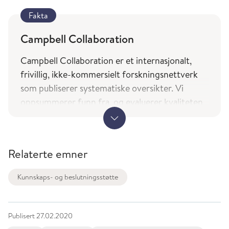
Fakta
Campbell Collaboration
Campbell Collaboration er et internasjonalt,
frivillig, ikke-kommersielt forskningsnettverk
som publiserer systematiske oversikter. Vi
oppsummerer funn fra, og evaluerer kvaliteten
på studier som belyser spørsmålet om effekt av
programmer innen sosial- og velferdsfeltet.
Målsetningen vår er å hjelpe mennesker til å ta
Relaterte emner
bedre valg og beslutningstakere til å ta bedre
politiske beslutninger.
Kunnskaps- og beslutningsstøtte
Publisert
27.02.2020