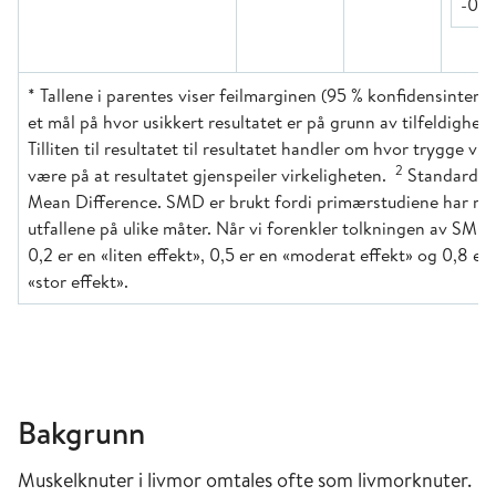
-0,3
* Tallene i parentes viser feilmarginen (95 % konfidensinterva
et mål på hvor usikkert resultatet er på grunn av tilfeldighete
Tilliten til resultatet til resultatet handler om hvor trygge vi 
2
være på at resultatet gjenspeiler virkeligheten.
Standardiz
Mean Difference. SMD er brukt fordi primærstudiene har må
utfallene på ulike måter. Når vi forenkler tolkningen av SMD 
0,2 er en «liten effekt», 0,5 er en «moderat effekt» og 0,8 er
«stor effekt».
Bakgrunn
Muskelknuter i livmor omtales ofte som livmorknuter.