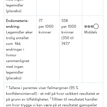
legemidler
(placebo)
Endometerie-
77
558
endring:
per 1000
per 1000
⊕⊕⊕◯
Legemidler øker
kvinner
kvinner
Middels
trolig antallet
(350 til
som fikk
747)*
endringer i
livmor
sammenlignet
med ingen
legemidler
(placebo)
* Tallene i parentes viser feilmarginen (95 %
konfidensintervall) - et mål på hvor usikkert resultatet er
1
på grunn av tilfeldigheter.
Tilliten til resultatet handler
om hvor trygge vi kan være på at resultatet gjenspeiler