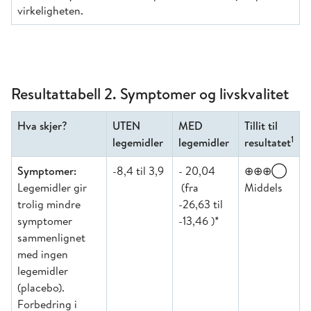
virkeligheten.
Resultattabell 2. Symptomer og livskvalitet
Hva skjer?
UTEN
MED
Tillit til
1
legemidler
legemidler
resultatet
Symptomer:
-8,4 til 3,9
- 20,04
⊕⊕⊕◯
Legemidler gir
(fra
Middels
trolig mindre
-26,63 til
symptomer
-13,46 )*
sammenlignet
med ingen
legemidler
(placebo).
Forbedring i