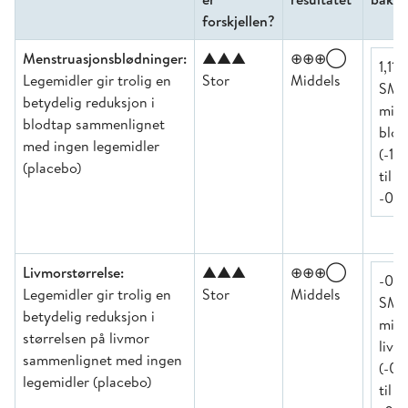
forskjellen?
Menstruasjonsblødninger:
▲▲▲
⊕⊕⊕◯
1,11
Legemidler gir trolig en
Stor
Middels
SM
betydelig reduksjon i
min
blodtap sammenlignet
blod
med ingen legemidler
(-1,
(placebo)
til
-0,8
Livmorstørrelse:
▲▲▲
⊕⊕⊕◯
-0,6
Legemidler gir trolig en
Stor
Middels
SM
betydelig reduksjon i
min
størrelsen på livmor
livm
sammenlignet med ingen
(-0,
legemidler (placebo)
til