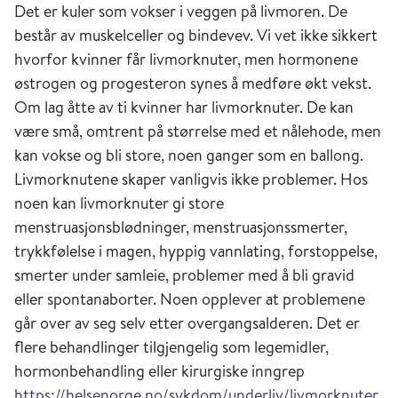
Det er kuler som vokser i veggen på livmoren. De
består av muskelceller og bindevev. Vi vet ikke sikkert
hvorfor kvinner får livmorknuter, men hormonene
østrogen og progesteron synes å medføre økt vekst.
Om lag åtte av ti kvinner har livmorknuter. De kan
være små, omtrent på størrelse med et nålehode, men
kan vokse og bli store, noen ganger som en ballong.
Livmorknutene skaper vanligvis ikke problemer. Hos
noen kan livmorknuter gi store
menstruasjonsblødninger, menstruasjonssmerter,
trykkfølelse i magen, hyppig vannlating, forstoppelse,
smerter under samleie, problemer med å bli gravid
eller spontanaborter​. Noen opplever at problemene
går over av seg selv etter overgangsalderen. Det er
flere behandlinger tilgjengelig som legemidler,
hormonbehandling eller kirurgiske inngrep
https://helsenorge.no/sykdom/underliv/livmorknuter
.