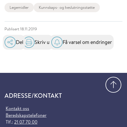
Legemidler
Kunnskaps- og beslutningsstøtte
Publisert
18.11.2019
Del
Skriv ut
Få varsel om endringer
Gå
ADRESSE/KONTAKT
Kontakt oss
Beredskapstelefoner
Tlf.:
21 07 70 00