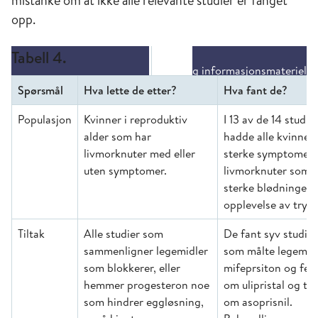
mistanke om at ikke alle relevante studier er fanget
opp.
Tabell 4.
Spørsmål
Hva lette de etter?
Hva fant de?
Populasjon
Kvinner i reproduktiv
I 13 av de 14 studie
alder som har
hadde alle kvinnen
livmorknuter med eller
sterke symptomer 
uten symptomer.
livmorknuter som
sterke blødninger 
opplevelse av tryk
Tiltak
Alle studier som
De fant syv studier
sammenligner legemidler
som målte legemid
som blokkerer, eller
mifeprsiton og fe
hemmer progesteron noe
om ulipristal og to
som hindrer eggløsning,
om asoprisnil.