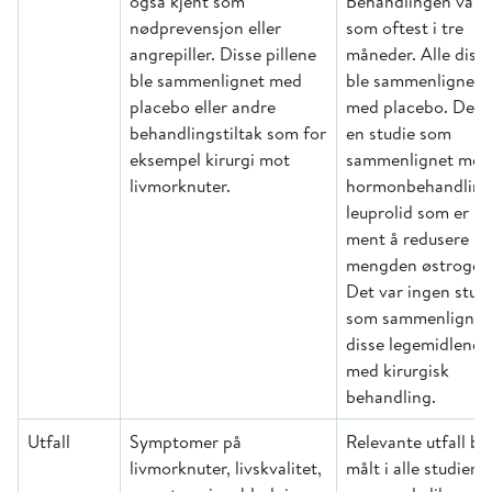
også kjent som
Behandlingen vart
nødprevensjon eller
som oftest i tre
angrepiller. Disse pillene
måneder. Alle diss
ble sammenlignet med
ble sammenlignet
placebo eller andre
med placebo. Det 
behandlingstiltak som for
en studie som
eksempel kirurgi mot
sammenlignet med
livmorknuter.
hormonbehandlin
leuprolid som er
ment å redusere
mengden østrogen
Det var ingen studi
som sammenlignet
disse legemidlene
med kirurgisk
behandling.
Utfall
Symptomer på
Relevante utfall bl
livmorknuter, livskvalitet,
målt i alle studier,