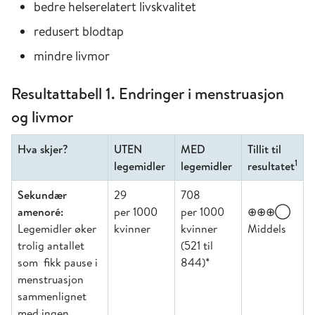
bedre helserelatert livskvalitet
redusert blodtap
mindre livmor
Resultattabell 1. Endringer i menstruasjon
og livmor
Hva skjer?
UTEN
MED
Tillit til
1
legemidler
legemidler
resultatet
Sekundær
29
708
amenoré:
per 1000
per 1000
⊕⊕⊕◯
Legemidler øker
kvinner
kvinner
Middels
trolig antallet
(521 til
som fikk pause i
844)*
menstruasjon
sammenlignet
med ingen