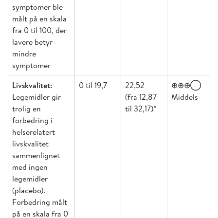
symptomer ble
målt på en skala
fra 0 til 100, der
lavere betyr
mindre
symptomer
Livskvalitet:
0 til 19,7
22,52
⊕⊕⊕◯
Legemidler gir
(fra 12,87
Middels
trolig en
til 32,17)*
forbedring i
helserelatert
livskvalitet
sammenlignet
med ingen
legemidler
(placebo).
Forbedring målt
på en skala fra 0