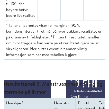
til 100, der
høyere betyr
bedre livskvalitet
* Tallene i parentes viser feilmarginen (95 %
konfidensintervall) - et mål på hvor usikkert resultatet er
1
på grunn av tilfeldigheter.
Tilliten til resultatet handler
om hvor trygge vi kan være på at resultatet gjenspeiler
virkeligheten. Her puttes eventuelt annen viktig
informasjon som har med tabellen å gjøre
Resultattabell 3. Menstruasjonsblødning og
størrelse på livmor
Hva skjer?
Hvor stor
Tillit til
Talle
1
er
resultatet
bak