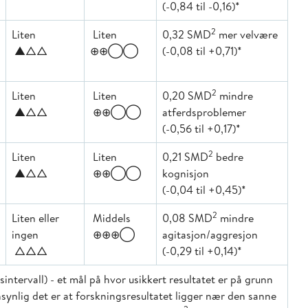
(-0,84 til -0,16)*
2
Liten
Liten
0,32 SMD
mer velvære
▲△△
⊕⊕◯◯
(-0,08 til +0,71)*
2
Liten
Liten
0,20 SMD
mindre
▲△△
⊕⊕◯◯
atferdsproblemer
(-0,56 til +0,17)*
2
Liten
Liten
0,21 SMD
bedre
▲△△
⊕⊕◯◯
kognisjon
(-0,04 til +0,45)*
2
Liten eller
Middels
0,08 SMD
mindre
ingen
⊕⊕⊕◯
agitasjon/aggresjon
△△△
(-0,29 til +0,14)*
sintervall) - et mål på hvor usikkert resultatet er på grunn
annsynlig det er at forskningsresultatet ligger nær den sanne