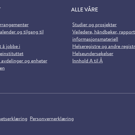
T
ALLE VÅRE
arrangementer
Studier og prosjekter
alender og tilgang til
Veiledere, håndbøker, rappor
informasjonsmateriell
t å jobbe i
Helseregistre og andre regist
einstituttet
Helseundersøkelser
 avdelinger og enheter
Innhold A til Å
sen
hetserklæring
Personvernerklæring