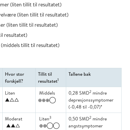
 (liten tillit til resultatet)
lvære (liten tillit til resultatet)
liten tillit til resultatet)
il resultatet)
middels tillit til resultatet)
Hvor stor
Tillit til
Tallene bak
1
forskjell?
resultatet
2
Liten
Middels
0,28 SMD
mindre
▲△△
depresjonssymptomer
⊕⊕⊕◯
(-0,48 til -0,07)*
3
2
Moderat
Liten
0,50 SMD
mindre
▲▲△
⊕⊕◯◯
angstsymptomer