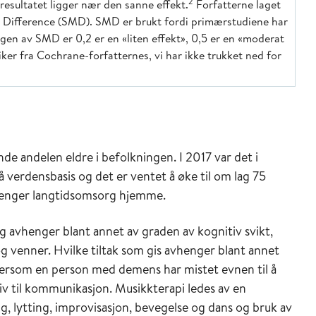
2
t resultatet ligger nær den sanne effekt.
Forfatterne laget
 Difference (SMD). SMD er brukt fordi primærstudiene har
ingen av SMD er 0,2 er en «liten effekt», 0,5 er en «moderat
ker fra Cochrane-forfatternes, vi har ikke trukket ned for
 andelen eldre i befolkningen. I 2017 var det i
verdensbasis og det er ventet å øke til om lag 75
renger langtidsomsorg hjemme.
og avhenger blant annet av graden av kognitiv svikt,
og venner. Hvilke tiltak som gis avhenger blant annet
ersom en person med demens har mistet evnen til å
tiv til kommunikasjon. Musikkterapi ledes av en
 lytting, improvisasjon, bevegelse og dans og bruk av