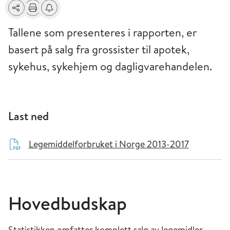
Del
Skriv ut
Få varsel om endringer
Tallene som presenteres i rapporten, er
basert på salg fra grossister til apotek,
sykehus, sykehjem og dagligvarehandelen.
Last ned
Legemiddelforbruket i Norge 2013-2017
Hovedbudskap
Statistikken omfatter komplett salg av legemidler