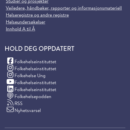
Studier og prosjekter
Veiledere, håndbøker, rapporter og informasjonsmateriell
Helseregistre og andre registre
Helseundersøkelser
Innhold A til Å
HOLD DEG OPPDATERT
(Facebook)
Folkehelseinstituttet
(Instagram)
Folkehelseinstituttet
(Instagram)
Folkehelse Ung
(YouTube)
Folkehelseinstituttet
(LinkedIn)
Folkehelseinstituttet
Folkehelsepodden
RSS
Nyhetsvarsel