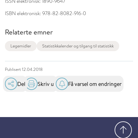
ISSN elektronisk:
1890-9647
ISBN elektronisk:
978-82-8082-916-0
Relaterte emner
Legemidler
Statistikkalender og tilgang til statistikk
Publisert
12.04.2018
Del
Skriv ut
Få varsel om endringer
Gå