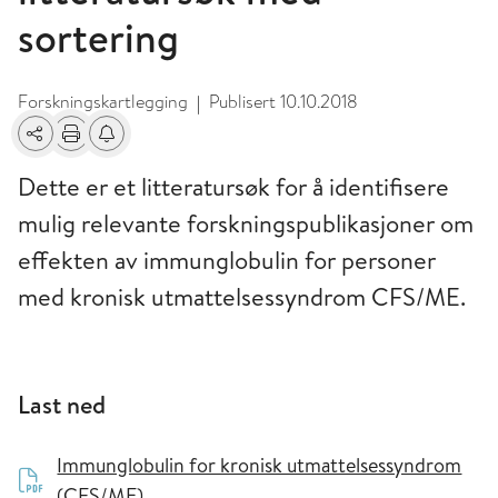
sortering
Forskningskartlegging
Publisert
10.10.2018
|
Del
Skriv ut
Få varsel om endringer
Dette er et litteratursøk for å identifisere
mulig relevante forskningspublikasjoner om
effekten av immunglobulin for personer
med kronisk utmattelsessyndrom CFS/ME.
Last ned
Immunglobulin for kronisk utmattelsessyndrom
(CFS/ME)