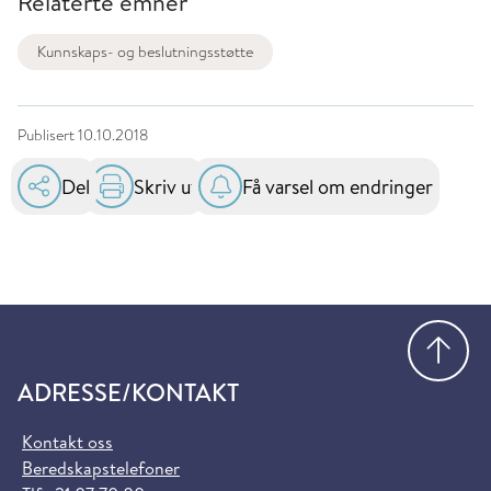
Relaterte emner
Kunnskaps- og beslutningsstøtte
Publisert
10.10.2018
Del
Skriv ut
Få varsel om endringer
Gå
ADRESSE/KONTAKT
Kontakt oss
Beredskapstelefoner