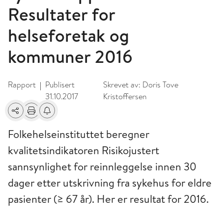
Resultater for
helseforetak og
kommuner 2016
Rapport
Publisert
Skrevet av:
Doris Tove
|
31.10.2017
Kristoffersen
Del
Skriv ut
Få varsel om endringer
Folkehelseinstituttet beregner
kvalitetsindikatoren Risikojustert
sannsynlighet for reinnleggelse innen 30
dager etter utskrivning fra sykehus for eldre
pasienter (≥ 67 år). Her er resultat for 2016.