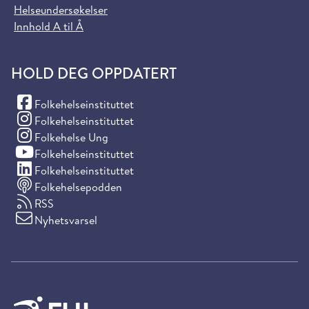
Helseundersøkelser
Innhold A til Å
HOLD DEG OPPDATERT
(Facebook)
Folkehelseinstituttet
(Instagram)
Folkehelseinstituttet
(Instagram)
Folkehelse Ung
(YouTube)
Folkehelseinstituttet
(LinkedIn)
Folkehelseinstituttet
Folkehelsepodden
RSS
Nyhetsvarsel