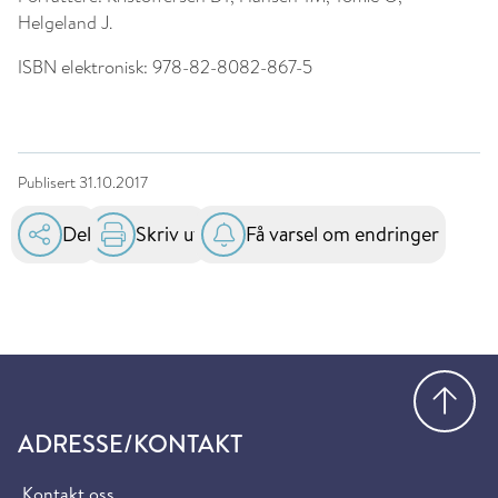
Helgeland J.
ISBN elektronisk:
978-82-8082-867-5
Publisert
31.10.2017
Del
Skriv ut
Få varsel om endringer
Gå
ADRESSE/KONTAKT
Kontakt oss