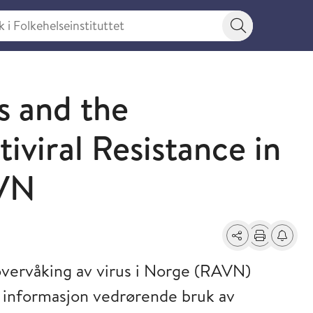
 Folkehelseinstituttet
Søkeknapp
s and the
iviral Resistance in
AVN
Del
Skriv ut
Få varse
vervåking av virus i Norge (RAVN)
r informasjon vedrørende bruk av