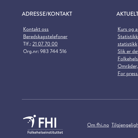
ADRESSE/KONTAKT
AKTUEL
Kontakt oss
Kurs og 
Beredskapstelefoner
Statistikk
Tlf.:
21 07 70 00
statistikk
Org.nr: 983 744 516
Slik er de
Folkehels
Områder,
For pres
Om fhi.no
Tilgjengelig