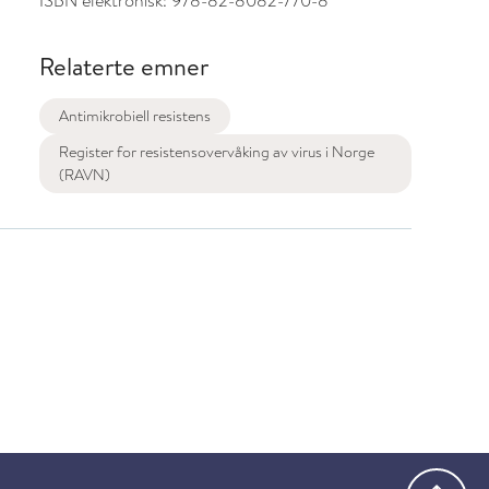
ISBN elektronisk:
978-82-8082-770-8
Relaterte emner
Antimikrobiell resistens
Register for resistensovervåking av virus i Norge
(RAVN)
Gå