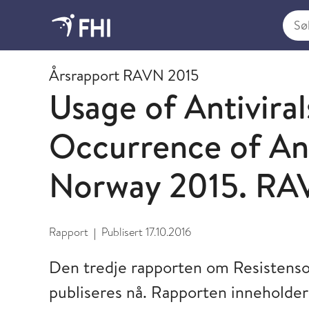
Søk i
2016 - publikasjoner fra FHI
Årsrapport RAVN 2015
Usage of Antiviral
Occurrence of Ant
Norway 2015. R
Rapport
Publisert
17.10.2016
|
Den tredje rapporten om Resistenso
publiseres nå. Rapporten inneholde