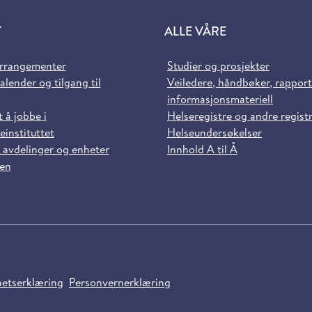
T
ALLE VÅRE
arrangementer
Studier og prosjekter
alender og tilgang til
Veiledere, håndbøker, rappor
informasjonsmateriell
t å jobbe i
Helseregistre og andre regist
einstituttet
Helseundersøkelser
 avdelinger og enheter
Innhold A til Å
sen
hetserklæring
Personvernerklæring