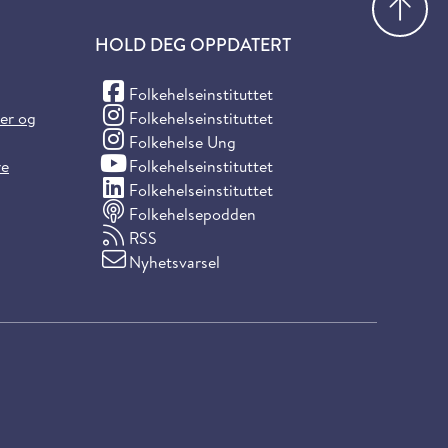
HOLD DEG OPPDATERT
(Facebook)
Folkehelseinstituttet
(Instagram)
ter og
Folkehelseinstituttet
(Instagram)
Folkehelse Ung
(YouTube)
re
Folkehelseinstituttet
(LinkedIn)
Folkehelseinstituttet
Folkehelsepodden
RSS
Nyhetsvarsel