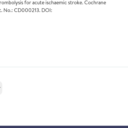
rombolysis for acute ischaemic stroke. Cochrane
rt. No.: CD000213. DOI:
r