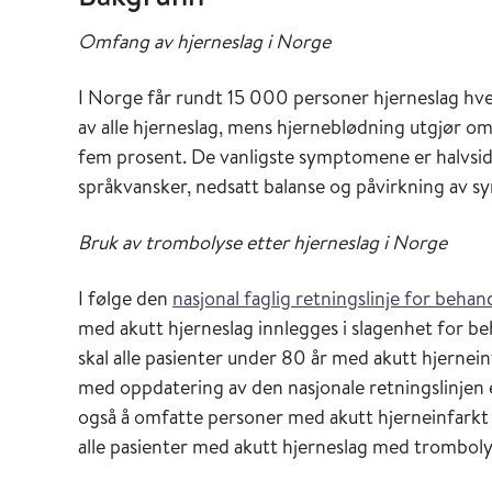
Omfang av hjerneslag i Norge
I Norge får rundt 15 000 personer hjerneslag hve
av alle hjerneslag, mens hjerneblødning utgjør 
fem prosent. De vanligste symptomene er halvsid
språkvansker, nedsatt balanse og påvirkning av sy
Bruk av trombolyse etter hjerneslag i Norge
I følge den
nasjonal faglig retningslinje for behan
med akutt hjerneslag innlegges i slagenhet for beha
skal alle pasienter under 80 år med akutt hjernei
med oppdatering av den nasjonale retningslinjen 
også å omfatte personer med akutt hjerneinfarkt o
alle pasienter med akutt hjerneslag med tromboly