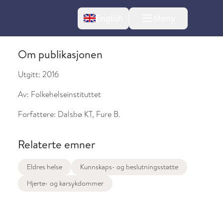
Change language
English
Meny
Om publikasjonen
Utgitt:
2016
Av:
Folkehelseinstituttet
Forfattere:
Dalsbø KT, Fure B.
Relaterte emner
Eldres helse
Kunnskaps- og beslutningsstøtte
l om endringer
Hjerte- og karsykdommer