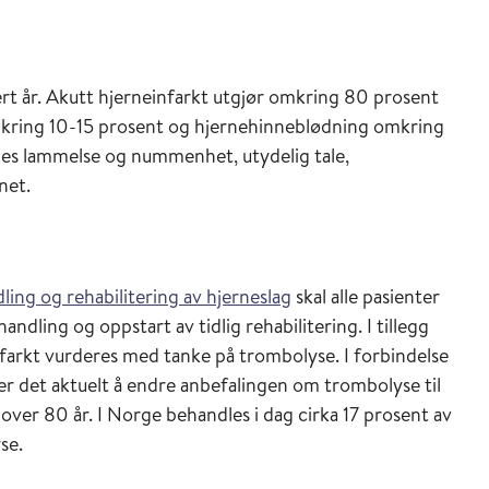
rt år. Akutt hjerneinfarkt utgjør omkring 80 prosent
omkring 10-15 prosent og hjernehinneblødning omkring
es lammelse og nummenhet, utydelig tale,
net.
dling og rehabilitering av hjerneslag
skal alle pasienter
ndling og oppstart av tidlig rehabilitering. I tillegg
nfarkt vurderes med tanke på trombolyse. I forbindelse
er det aktuelt å endre anbefalingen om trombolyse til
ver 80 år. I Norge behandles i dag cirka 17 prosent av
se.