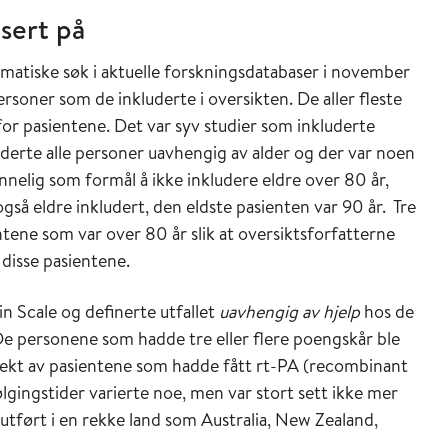
sert på
matiske søk i aktuelle forskningsdatabaser i november
rsoner som de inkluderte i oversikten. De aller fleste
for pasientene. Det var syv studier som inkluderte
luderte alle personer uavhengig av alder og der var noen
nelig som formål å ikke inkludere eldre over 80 år,
også eldre inkludert, den eldste pasienten var 90 år. Tre
ntene som var over 80 år slik at oversiktsforfatterne
disse pasientene.
in Scale og definerte utfallet
uavhengig av hjelp
hos de
De personene som hadde tre eller flere poengskår ble
vekt av pasientene som hadde fått rt-PA (recombinant
gingstider varierte noe, men var stort sett ikke mer
utført i en rekke land som Australia, New Zealand,