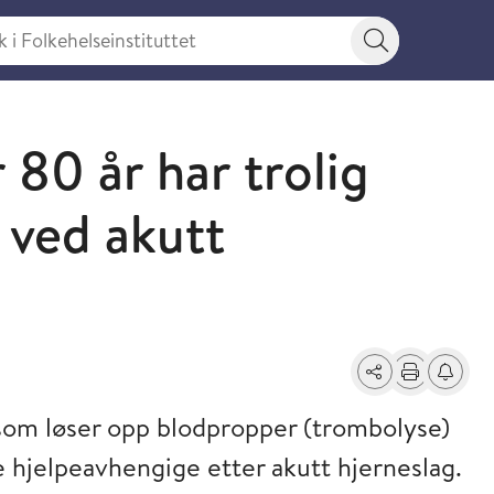
 Folkehelseinstituttet
Søkeknapp
80 år har trolig
 ved akutt
Del
Skriv ut
Få varse
 som løser opp blodpropper (trombolyse)
e hjelpeavhengige etter akutt hjerneslag.