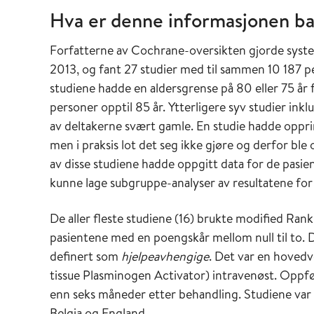
Hva er denne informasjonen ba
Forfatterne av Cochrane-oversikten gjorde syste
2013, og fant 27 studier med til sammen 10 187 pe
studiene hadde en aldersgrense på 80 eller 75 år 
personer opptil 85 år. Ytterligere syv studier ink
av deltakerne svært gamle. En studie hadde opprin
men i praksis lot det seg ikke gjøre og derfor ble 
av disse studiene hadde oppgitt data for de pasie
kunne lage subgruppe-analyser av resultatene for 
De aller fleste studiene (16) brukte modified Rank
pasientene med en poengskår mellom null til to. 
definert som
hjelpeavhengige
. Det var en hoved
tissue Plasminogen Activator) intravenøst. Oppføl
enn seks måneder etter behandling. Studiene var 
Belgia og England.