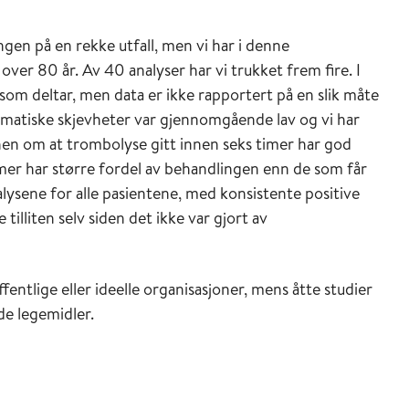
gen på en rekke utfall, men vi har i denne
ver 80 år. Av 40 analyser har vi trukket frem fire. I
som deltar, men data er ikke rapportert på en slik måte
tematiske skjevheter var gjennomgående lav og vi har
onen om at trombolyse gitt innen seks timer har god
mer har større fordel av behandlingen enn de som får
ysene for alle pasientene, med konsistente positive
illiten selv siden det ikke var gjort av
offentlige eller ideelle organisasjoner, mens åtte studier
de legemidler.