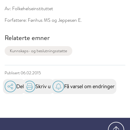
Av:
Folkehelseinstituttet
Forfattere:
Fønhus MS og Jeppesen E.
Relaterte emner
Kunnskaps- og beslutningsstøtte
Publisert
06.02.2015
Del
Skriv ut
Få varsel om endringer
Gå