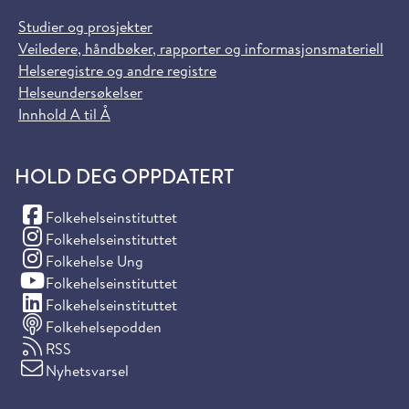
Studier og prosjekter
Veiledere, håndbøker, rapporter og informasjonsmateriell
Helseregistre og andre registre
Helseundersøkelser
Innhold A til Å
HOLD DEG OPPDATERT
(Facebook)
Folkehelseinstituttet
(Instagram)
Folkehelseinstituttet
(Instagram)
Folkehelse Ung
(YouTube)
Folkehelseinstituttet
(LinkedIn)
Folkehelseinstituttet
Folkehelsepodden
RSS
Nyhetsvarsel