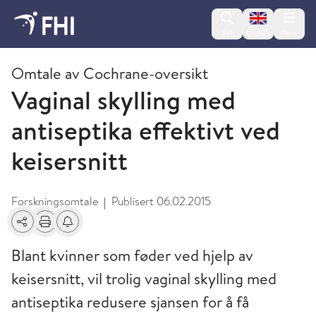
Change lan
Søk
English
Meny
2015 - publikasjoner fra FHI
Omtale av Cochrane-oversikt
Vaginal skylling med
antiseptika effektivt ved
keisersnitt
Forskningsomtale
Publisert
06.02.2015
|
Del
Skriv ut
Få varsel om endringer
Blant kvinner som føder ved hjelp av
keisersnitt, vil trolig vaginal skylling med
antiseptika redusere sjansen for å få