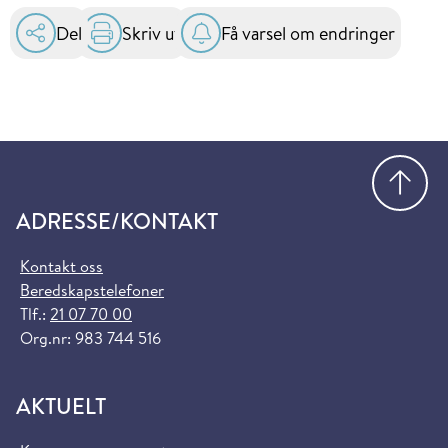
Del
Skriv ut
Få varsel om endringer
Gå
ADRESSE/KONTAKT
Kontakt oss
Beredskapstelefoner
Tlf.:
21 07 70 00
Org.nr: 983 744 516
AKTUELT