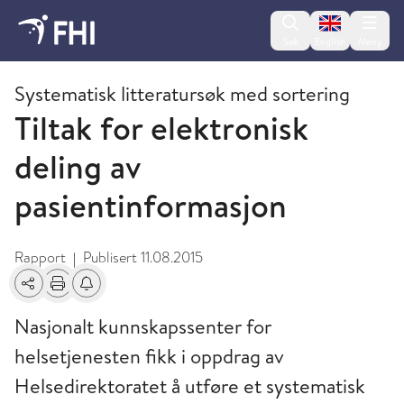
Change lan
Søk
English
Meny
2015 - publikasjoner fra FHI
Systematisk litteratursøk med sortering
Tiltak for elektronisk
deling av
pasientinformasjon
Rapport
Publisert
11.08.2015
|
Del
Skriv ut
Få varsel om endringer
Nasjonalt kunnskapssenter for
helsetjenesten fikk i oppdrag av
Helsedirektoratet å utføre et systematisk