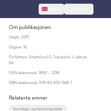
Change language
English
Meny
Om publikasjonen
Utgitt:
2015
Utgave:
16
Forfattere:
Smedslund G, Siqveland J, Leiknes
l om endringer
KA.
ISSN elektronisk:
1890 – 1298
ISBN elektronisk:
978-82-8121-968-7
Relaterte emner
Kunnskaps- og beslutningsstøtte