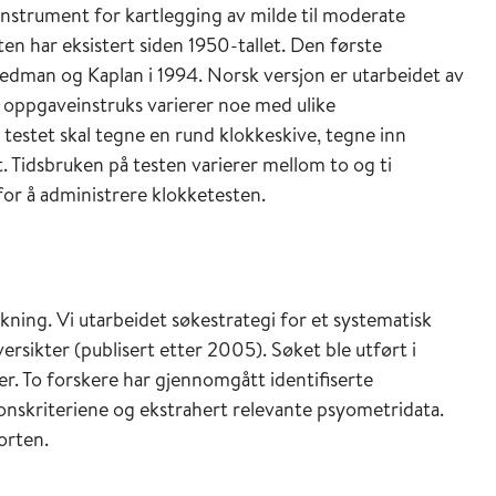
instrument for kartlegging av milde til moderate
en har eksistert siden 1950-tallet. Den første
eedman og Kaplan i 1994. Norsk versjon er utarbeidet av
g oppgaveinstruks varierer noe med ulike
 testet skal tegne en rund klokkeskive, tegne inn
t. Tidsbruken på testen varierer mellom to og ti
for å administrere klokketesten.
ning. Vi utarbeidet søkestrategi for et systematisk
ersikter (publisert etter 2005). Søket ble utført i
r. To forskere har gjennomgått identifiserte
usjonskriteriene og ekstrahert relevante psyometridata.
orten.