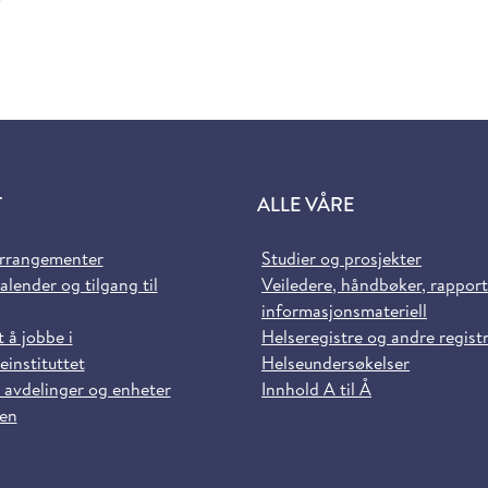
T
ALLE VÅRE
arrangementer
Studier og prosjekter
alender og tilgang til
Veiledere, håndbøker, rappor
informasjonsmateriell
t å jobbe i
Helseregistre og andre regist
einstituttet
Helseundersøkelser
 avdelinger og enheter
Innhold A til Å
sen