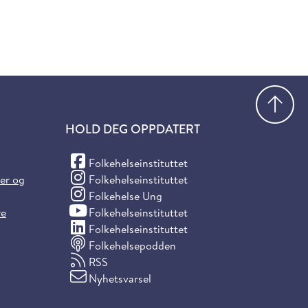
Gå
HOLD DEG OPPDATERT
(Facebook)
Folkehelseinstituttet
(Instagram)
ter og
Folkehelseinstituttet
(Instagram)
Folkehelse Ung
(YouTube)
re
Folkehelseinstituttet
(LinkedIn)
Folkehelseinstituttet
Folkehelsepodden
RSS
Nyhetsvarsel