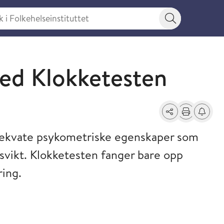
 Folkehelseinstituttet
Søkeknapp
ed Klokketesten
Del
Skriv ut
Få varse
dekvate psykometriske egenskaper som
svikt. Klokketesten fanger bare opp
ring.