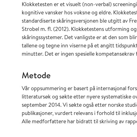
Klokketesten er et visuelt (non-verbal) screening
kognitive vansker hos voksne og eldre. Klokketest
standardiserte skåringsversjonen ble utgitt av Fr
Strobel m. fl. (2012). Klokketestens utforming o
skåringssystemer. Det vanligste er at den som blir
tallene og tegne inn viserne på et angitt tidspunk
minutter. Det er ingen spesielle kompetansekrav 
Metode
Vår oppsummering er basert på internasjonal forsk
litteratursøk og søkte etter nyere systematiske ov
september 2014. Vi søkte også etter norske studie
publikasjoner, vurdert relevans i forhold til inkl
Alle medforfattere har bidratt til skriving av rapp