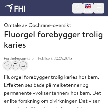
Change lan
Søk
English
Meny
2015 - publikasjoner fra FHI
Omtale av Cochrane-oversikt
Fluorgel forebygger trolig
karies
Forskningsomtale
Publisert
30.09.2015
|
Del
Skriv ut
Få varsel om endringer
Fluorgel forebygger trolig karies hos barn.
Effekten ses både på melketenner og
permanente «voksentenner» hos barn. Det
er lite forskning om bivirkninger. Det viser