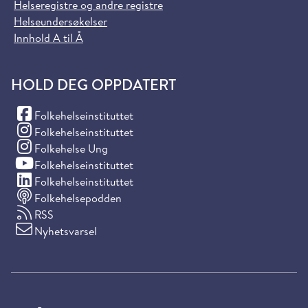
Helseregistre og andre registre
Helseundersøkelser
Innhold A til Å
HOLD DEG OPPDATERT
(Facebook)
Folkehelseinstituttet
(Instagram)
Folkehelseinstituttet
(Instagram)
Folkehelse Ung
(YouTube)
Folkehelseinstituttet
(LinkedIn)
Folkehelseinstituttet
Folkehelsepodden
RSS
Nyhetsvarsel