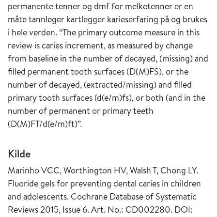
permanente tenner og dmf for melketenner er en
måte tannleger kartlegger karieserfaring på og brukes
i hele verden. “The primary outcome measure in this
review is caries increment, as measured by change
from baseline in the number of decayed, (missing) and
filled permanent tooth surfaces (D(M)FS), or the
number of decayed, (extracted/missing) and filled
primary tooth surfaces (d(e/m)fs), or both (and in the
number of permanent or primary teeth
(D(M)FT/d(e/m)ft)”.
Kilde
Marinho VCC, Worthington HV, Walsh T, Chong LY.
Fluoride gels for preventing dental caries in children
and adolescents. Cochrane Database of Systematic
Reviews 2015, Issue 6. Art. No.: CD002280. DOI: