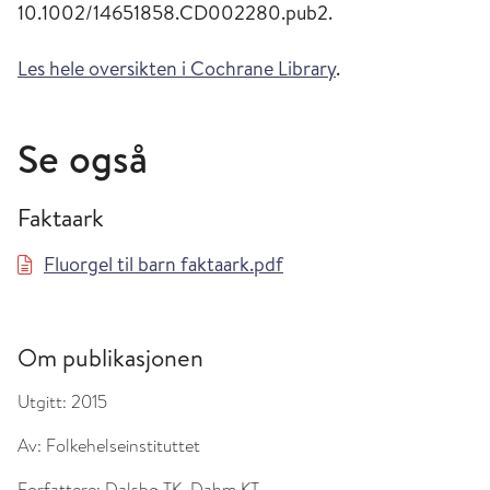
10.1002/14651858.CD002280.pub2.
Les hele oversikten i Cochrane Library
.
Se også
Faktaark
Fluorgel til barn faktaark.pdf
Om publikasjonen
Utgitt:
2015
Av:
Folkehelseinstituttet
Forfattere:
Dalsbø TK, Dahm KT.