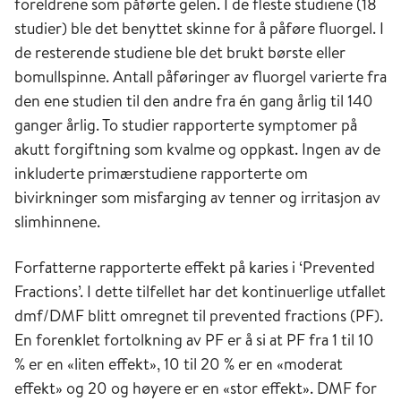
foreldrene som påførte gelen. I de fleste studiene (18
studier) ble det benyttet skinne for å påføre fluorgel. I
de resterende studiene ble det brukt børste eller
bomullspinne. Antall påføringer av fluorgel varierte fra
den ene studien til den andre fra én gang årlig til 140
ganger årlig. To studier rapporterte symptomer på
akutt forgiftning som kvalme og oppkast. Ingen av de
inkluderte primærstudiene rapporterte om
bivirkninger som misfarging av tenner og irritasjon av
slimhinnene.
Forfatterne rapporterte effekt på karies i ‘Prevented
Fractions’. I dette tilfellet har det kontinuerlige utfallet
dmf/DMF blitt omregnet til prevented fractions (PF).
En forenklet fortolkning av PF er å si at PF fra 1 til 10
% er en «liten effekt», 10 til 20 % er en «moderat
effekt» og 20 og høyere er en «stor effekt». DMF for