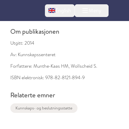
Change language
English
Meny
Om publikasjonen
Utgitt:
2014
Av:
Kunnskapssenteret
Forfattere:
Munthe-Kaas HM, Wollscheid S.
ISBN elektronisk:
978-82-8121-894-9
Relaterte emner
l om endringer
Kunnskaps- og beslutningsstøtte