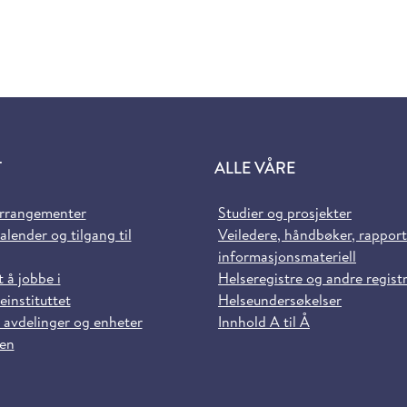
T
ALLE VÅRE
arrangementer
Studier og prosjekter
alender og tilgang til
Veiledere, håndbøker, rappor
informasjonsmateriell
t å jobbe i
Helseregistre og andre regist
einstituttet
Helseundersøkelser
 avdelinger og enheter
Innhold A til Å
sen