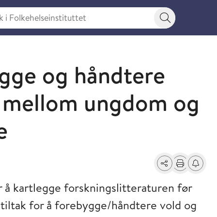
 Folkehelseinstituttet
Søkeknapp
bygge og håndtere
n mellom ungdom og
e
Del
Skriv ut
Få varse
 å kartlegge forskningslitteraturen før
 tiltak for å forebygge/håndtere vold og