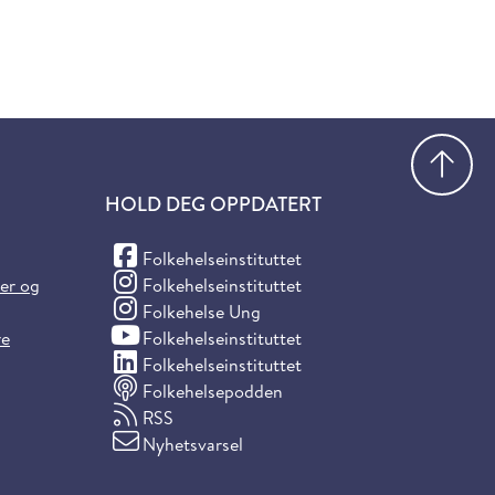
Gå
HOLD DEG OPPDATERT
(Facebook)
Folkehelseinstituttet
(Instagram)
ter og
Folkehelseinstituttet
(Instagram)
Folkehelse Ung
(YouTube)
re
Folkehelseinstituttet
(LinkedIn)
Folkehelseinstituttet
Folkehelsepodden
RSS
Nyhetsvarsel