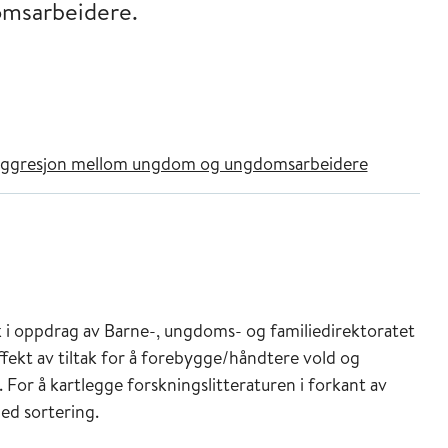
msarbeidere.
g aggresjon mellom ungdom og ungdomsarbeidere
k i oppdrag av Barne-, ungdoms- og familiedirektoratet
ffekt av tiltak for å forebygge/håndtere vold og
r å kartlegge forskningslitteraturen i forkant av
med sortering.