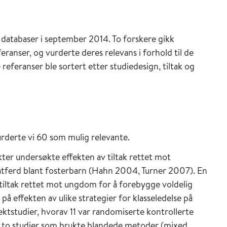
e databaser i september 2014. To forskere gikk
ranser, og vurderte deres relevans i forhold til de
referanser ble sortert etter studiedesign, tiltak og
vurderte vi 60 som mulig relevante.
ikter undersøkte effekten av tiltak rettet mot
 atferd blant fosterbarn (Hahn 2004, Turner 2007). En
tiltak rettet mot ungdom for å forebygge voldelig
på effekten av ulike strategier for klasseledelse på
ffektstudier, hvorav 11 var randomiserte kontrollerte
r og to studier som brukte blandede metoder (mixed