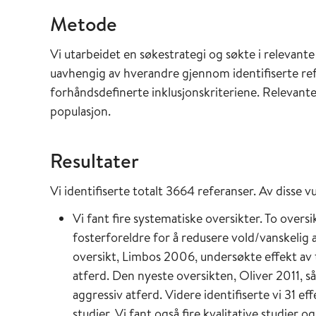
Metode
Vi utarbeidet en søkestrategi og søkte i relevant
uavhengig av hverandre gjennom identifiserte refe
forhåndsdefinerte inklusjonskriteriene. Relevante 
populasjon.
Resultater
Vi identifiserte totalt 3664 referanser. Av disse 
Vi fant fire systematiske oversikter. To overs
fosterforeldre for å redusere vold/vanskelig
oversikt, Limbos 2006, undersøkte effekt av 
atferd. Den nyeste oversikten, Oliver 2011, så 
aggressiv atferd. Videre identifiserte vi 31 e
studier. Vi fant også fire kvalitative studie