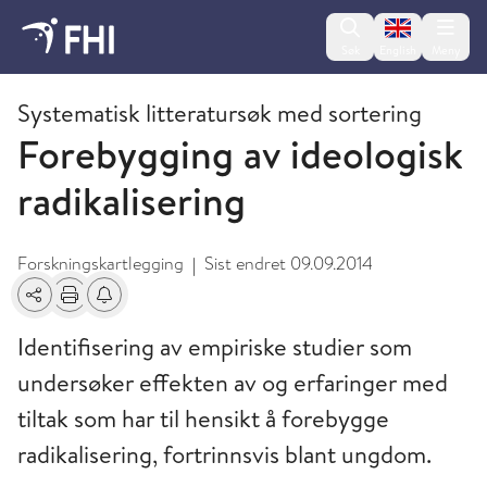
Change lan
Søk
English
Meny
2014 - publikasjoner fra FHI
Systematisk litteratursøk med sortering
Forebygging av ideologisk
radikalisering
Forskningskartlegging
Sist endret
09.09.2014
|
Del
Skriv ut
Få varsel om endringer
Identifisering av empiriske studier som
undersøker effekten av og erfaringer med
tiltak som har til hensikt å forebygge
radikalisering, fortrinnsvis blant ungdom.