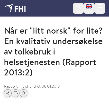
Change lan
Søk
English
Meny
2013 - publikasjoner fra FHI
Når er "litt norsk" for lite?
En kvalitativ undersøkelse
av tolkebruk i
helsetjenesten (Rapport
2013:2)
Rapport
Sist endret
08.01.2018
|
Del
Skriv ut
Få varsel om endringer