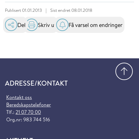
Publisert
01.01.2013
|
Sist endret
08.01.2018
Del
Skriv ut
Få varsel om endringer
Gå
ADRESSE/KONTAKT
Kontakt oss
Beredskapstelefoner
Tlf.:
21 07 70 00
Org.nr: 983 744 516