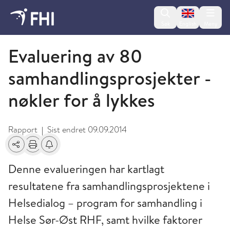
Change lan
Søk
English
Meny
2013 - publikasjoner fra FHI
Evaluering av 80
samhandlingsprosjekter -
nøkler for å lykkes
Rapport
Sist endret
09.09.2014
|
Del
Skriv ut
Få varsel om endringer
Denne evalueringen har kartlagt
resultatene fra samhandlingsprosjektene i
Helsedialog – program for samhandling i
Helse Sør-Øst RHF, samt hvilke faktorer