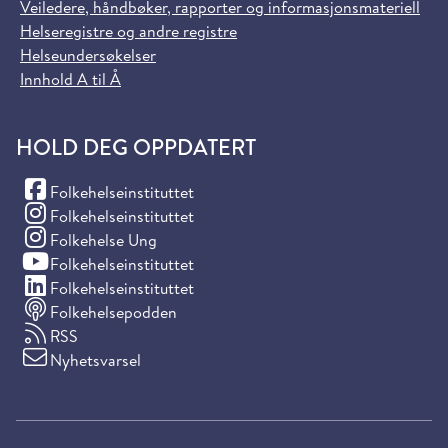
Veiledere, håndbøker, rapporter og informasjonsmateriell
Helseregistre og andre registre
Helseundersøkelser
Innhold A til Å
HOLD DEG OPPDATERT
(Facebook)
Folkehelseinstituttet
(Instagram)
Folkehelseinstituttet
(Instagram)
Folkehelse Ung
(YouTube)
Folkehelseinstituttet
(LinkedIn)
Folkehelseinstituttet
Folkehelsepodden
RSS
Nyhetsvarsel