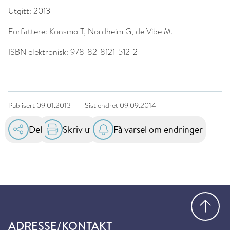
Utgitt:
2013
Forfattere:
Konsmo T, Nordheim G, de Vibe M.
ISBN elektronisk:
978-82-8121-512-2
Publisert
09.01.2013
|
Sist endret
09.09.2014
Del
Skriv ut
Få varsel om endringer
Gå
ADRESSE/KONTAKT