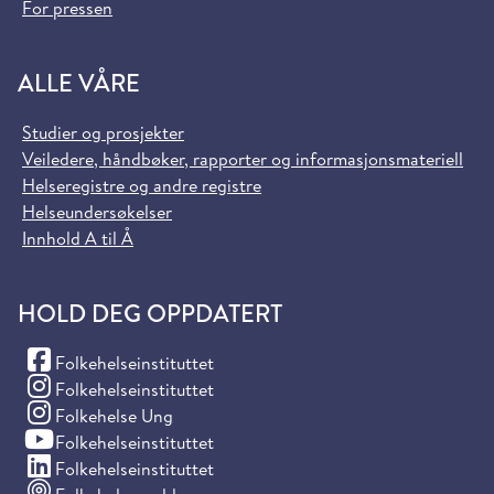
For pressen
ALLE VÅRE
Studier og prosjekter
Veiledere, håndbøker, rapporter og informasjonsmateriell
Helseregistre og andre registre
Helseundersøkelser
Innhold A til Å
HOLD DEG OPPDATERT
(Facebook)
Folkehelseinstituttet
(Instagram)
Folkehelseinstituttet
(Instagram)
Folkehelse Ung
(YouTube)
Folkehelseinstituttet
(LinkedIn)
Folkehelseinstituttet