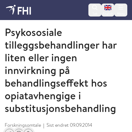
Change lan
Søk
English
Meny
2012 - publikasjoner fra FHI
Psykososiale
tilleggsbehandlinger har
liten eller ingen
innvirkning på
behandlingseffekt hos
opiatavhengige i
substitusjonsbehandling
Forskningsomtale
Sist endret
09.09.2014
|