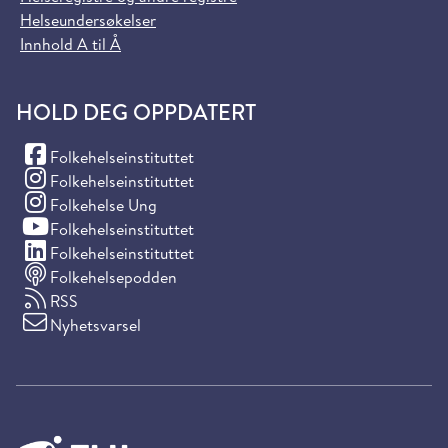
Helseundersøkelser
Innhold A til Å
HOLD DEG OPPDATERT
(Facebook)
Folkehelseinstituttet
(Instagram)
Folkehelseinstituttet
(Instagram)
Folkehelse Ung
(YouTube)
Folkehelseinstituttet
(LinkedIn)
Folkehelseinstituttet
Folkehelsepodden
RSS
Nyhetsvarsel