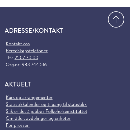
Gå
ADRESSE/KONTAKT
Kontakt oss
Beredskapstelefoner
Tlf.:
21 07 70 00
Org.nr: 983 744 516
AKTUELT
Kurs og arrangementer
Statistikkalender og tilgang til statistikk
Slik er det å jobbe i Folkehelseinstituttet
Områder, avdelinger og enheter
For pressen