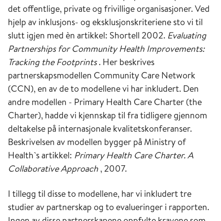
det offentlige, private og frivillige organisasjoner. Ved
hjelp av inklusjons- og eksklusjonskriteriene sto vi til
slutt igjen med èn artikkel: Shortell 2002.
Evaluating
Partnerships for Community Health Improvements:
Tracking the Footprints
. Her beskrives
partnerskapsmodellen Community Care Network
(CCN), en av de to modellene vi har inkludert. Den
andre modellen - Primary Health Care Charter (the
Charter), hadde vi kjennskap til fra tidligere gjennom
deltakelse på internasjonale kvalitetskonferanser.
Beskrivelsen av modellen bygger på Ministry of
Health`s artikkel:
Primary Health Care Charter.
A
Collaborative Approach
, 2007.
I tillegg til disse to modellene, har vi inkludert tre
studier av partnerskap og to evalueringer i rapporten.
Ingen av disse partnerskapene oppfylte kravene som