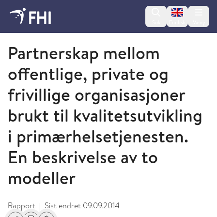
Change lan
Søk
English
Meny
2012 - publikasjoner fra FHI
Partnerskap mellom
offentlige, private og
frivillige organisasjoner
brukt til kvalitetsutvikling
i primærhelsetjenesten.
En beskrivelse av to
modeller
Rapport
Sist endret
09.09.2014
|