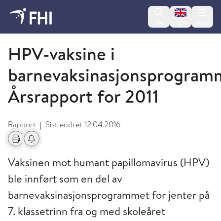
Change lan
Søk
English
Meny
2012 - publikasjoner fra FHI
HPV-vaksine i
barnevaksinasjonsprogram
Årsrapport for 2011
Rapport
Sist endret
12.04.2016
|
Skriv ut
Få varsel om endringer
Vaksinen mot humant papillomavirus (HPV)
ble innført som en del av
barnevaksinasjonsprogrammet for jenter på
7. klassetrinn fra og med skoleåret