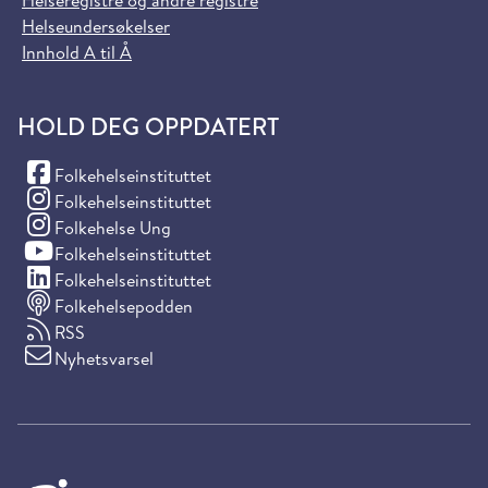
Helseregistre og andre registre
Helseundersøkelser
Innhold A til Å
HOLD DEG OPPDATERT
(Facebook)
Folkehelseinstituttet
(Instagram)
Folkehelseinstituttet
(Instagram)
Folkehelse Ung
(YouTube)
Folkehelseinstituttet
(LinkedIn)
Folkehelseinstituttet
Folkehelsepodden
RSS
Nyhetsvarsel