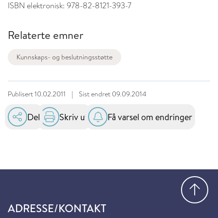
ISBN elektronisk:
978-82-8121-393-7
Relaterte emner
Kunnskaps- og beslutningsstøtte
Publisert
10.02.2011
|
Sist endret
09.09.2014
Del
Skriv ut
Få varsel om endringer
Gå
ADRESSE/KONTAKT