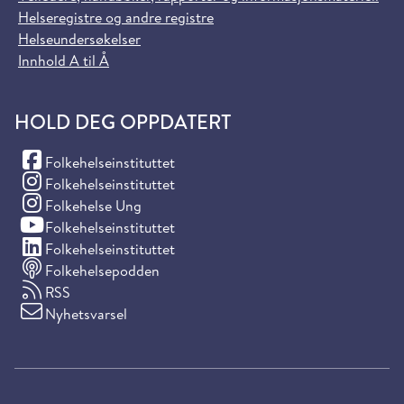
Helseregistre og andre registre
Helseundersøkelser
Innhold A til Å
HOLD DEG OPPDATERT
(Facebook)
Folkehelseinstituttet
(Instagram)
Folkehelseinstituttet
(Instagram)
Folkehelse Ung
(YouTube)
Folkehelseinstituttet
(LinkedIn)
Folkehelseinstituttet
Folkehelsepodden
RSS
Nyhetsvarsel