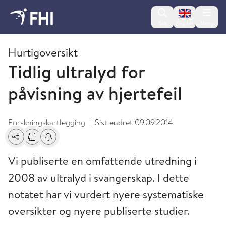
Change lan
Søk
English
Meny
2011 - publikasjoner fra FHI
Hurtigoversikt
Tidlig ultralyd for
påvisning av hjertefeil
Forskningskartlegging
Sist endret
09.09.2014
|
Del
Skriv ut
Få varsel om endringer
Vi publiserte en omfattende utredning i
2008 av ultralyd i svangerskap. I dette
notatet har vi vurdert nyere systematiske
oversikter og nyere publiserte studier.