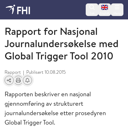
Change lan
Søk
English
Meny
2011 - publikasjoner fra FHI
Rapport for Nasjonal
Journalundersøkelse med
Global Trigger Tool 2010
Rapport
Publisert
10.08.2015
|
Del
Skriv ut
Få varsel om endringer
Rapporten beskriver en nasjonal
gjennomføring av strukturert
journalundersøkelse etter prosedyren
Global Trigger Tool.