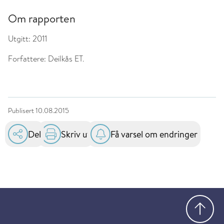
Om rapporten
Utgitt:
2011
Forfattere:
Deilkås ET.
Publisert
10.08.2015
Del
Skriv ut
Få varsel om endringer
Gå