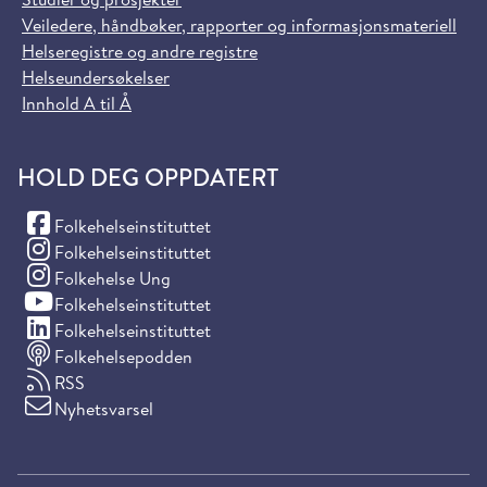
Veiledere, håndbøker, rapporter og informasjonsmateriell
Helseregistre og andre registre
Helseundersøkelser
Innhold A til Å
HOLD DEG OPPDATERT
(Facebook)
Folkehelseinstituttet
(Instagram)
Folkehelseinstituttet
(Instagram)
Folkehelse Ung
(YouTube)
Folkehelseinstituttet
(LinkedIn)
Folkehelseinstituttet
Folkehelsepodden
RSS
Nyhetsvarsel