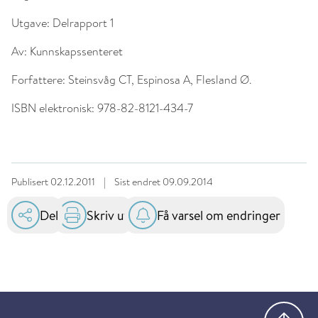
Utgave:
Delrapport 1
Av:
Kunnskapssenteret
Forfattere:
Steinsvåg CT, Espinosa A, Flesland Ø.
ISBN elektronisk:
978-82-8121-434-7
Publisert
02.12.2011
|
Sist endret
09.09.2014
Del
Skriv ut
Få varsel om endringer
Gå