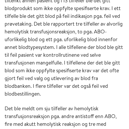
tiltenkt annen pasient og i 13 tilfeller ble det gitt
blodprodukt som ikke oppfylte spesifiserte krav. I ett
tilfelle ble det gitt blod på feil indikasjon pga. feil ved
prøvetaking. Det ble rapportert tre tilfeller av alvorlig
hemolytisk transfusjonsreaksjon, to pga. ABO-
uforlikelig blod og ett pga. uforlikelig blod innenfor
annet blodtypesystem. I alle tilfellene der blod ble gitt
til feil pasient var kontrollrutinene ved selve
transfusjonen mangelfulle. I tilfellene der det ble gitt
blod som ikke oppfylte spesifiserte krav var det ofte
gjort feil ved valg og utlevering av blod fra
blodbanken. I flere tilfeller var det også feil ved
blodbestillingen.
Det ble meldt om sju tilfeller av hemolytisk
transfusjonsreaksjon pga. andre antistoff enn ABO,
fire med akutt hemolytisk reaksjon og tre med