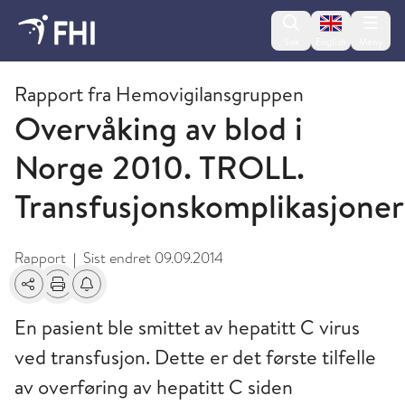
Change lan
Søk
English
Meny
2011 - publikasjoner fra FHI
Rapport fra Hemovigilansgruppen
Overvåking av blod i
Norge 2010. TROLL.
Transfusjonskomplikasjoner
Rapport
Sist endret
09.09.2014
|
Del
Skriv ut
Få varsel om endringer
En pasient ble smittet av hepatitt C virus
ved transfusjon. Dette er det første tilfelle
av overføring av hepatitt C siden