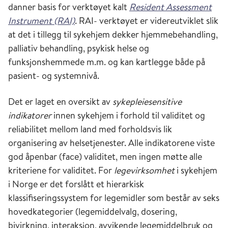
danner basis for verktøyet kalt
Resident Assessment
Instrument (RAI)
. RAI- verktøyet er videreutviklet slik
at det i tillegg til sykehjem dekker hjemmebehandling,
palliativ behandling, psykisk helse og
funksjonshemmede m.m. og kan kartlegge både på
pasient- og systemnivå.
Det er laget en oversikt av
sykepleiesensitive
indikatorer
innen sykehjem i forhold til validitet og
reliabilitet mellom land med forholdsvis lik
organisering av helsetjenester. Alle indikatorene viste
god åpenbar (face) validitet, men ingen møtte alle
kriteriene for validitet. For
legevirksomhet
i sykehjem
i Norge er det forslått et hierarkisk
klassifiseringssystem for legemidler som består av seks
hovedkategorier (legemiddelvalg, dosering,
bivirkning, interaksjon, avvikende legemiddelbruk og