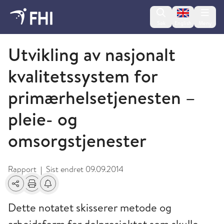
Change lan
Søk
English
Meny
2010 - publikasjoner fra FHI
Utvikling av nasjonalt
kvalitetssystem for
primærhelsetjenesten –
pleie- og
omsorgstjenester
Rapport
Sist endret
09.09.2014
|
Del
Skriv ut
Få varsel om endringer
Dette notatet skisserer metode og