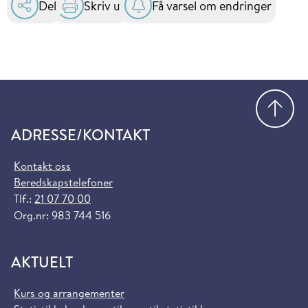
Del
Skriv ut
Få varsel om endringer
Gå
ADRESSE/KONTAKT
Kontakt oss
Beredskapstelefoner
Tlf.:
21 07 70 00
Org.nr: 983 744 516
AKTUELT
Kurs og arrangementer