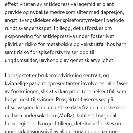
effektiviteten av antidepressive legemidler blant
gravide og nybakte mødre som sliter med depresjon,
angst, tvangslidelser eller spiseforstyrrelser i periode
rundt svangerskapet. I tillegg, det utforskes om
eksponering for antidepressiva under fosterlivet
påvirker risiko for metabolske og vekst utfall hos barn,
samt risiko for spiseforstyrrelser opp til
ungdomsalder, uavhengig av genetisk arvelighet.
I prosjektet er brukermedvirkning sentralt, og
kvinnelige pasientrepresentanter involveres i alle faser
av forskningen, slik at vi kan prioritere helseutfall som
betyr mest til kvinner. Prosjektet baseres seg på
observasjonelle og genetiske data fra den norske mor-
og barn undersøkelsen (MoBa), koblet til nasjonal
helseregistre i Norge. I tillegg, det skal utforskes om
mors sirkulasjonsnivå av allopregnanolone har noe