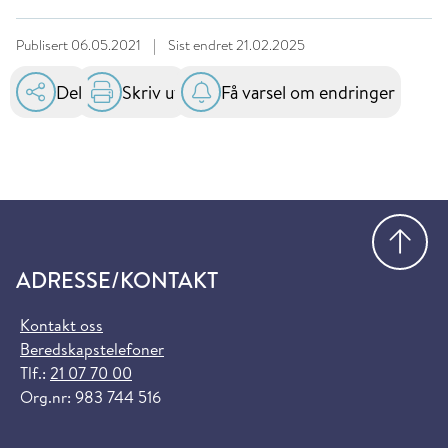
Publisert
06.05.2021
|
Sist endret
21.02.2025
Del
Skriv ut
Få varsel om endringer
Gå
ADRESSE/KONTAKT
Kontakt oss
Beredskapstelefoner
Tlf.:
21 07 70 00
Org.nr: 983 744 516