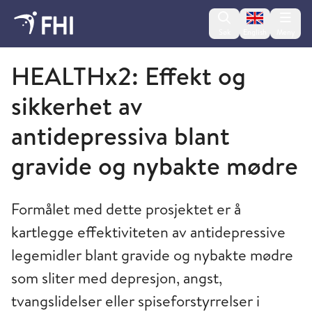
Change lan
Søk
English
Meny
Folkehelseinstituttet
HEALTHx2: Effekt og
sikkerhet av
antidepressiva blant
gravide og nybakte mødre
Formålet med dette prosjektet er å
kartlegge effektiviteten av antidepressive
legemidler blant gravide og nybakte mødre
som sliter med depresjon, angst,
tvangslidelser eller spiseforstyrrelser i