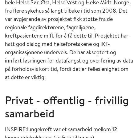
hele Helse Sør-Øst, Helse Vest og Helse Midt-Norge,
fra flere sykehus så langt tilbake i tid som 2008. Det
var avgjørende av prosjektet fikk støtte fra de
regionale fagdirektørene, fagmiljøene,
kreftpasientene m.fl. for å få dette til. Prosjektet har
hatt god dialog med helseforetakene og IKT-
organisasjonene underveis. De har akseptert og
innført løsningen for datafangst og overføring av data
på forholdsvis kort tid, fordi det er felles enighet om
at dette er viktig.
Privat - offentlig - frivillig
samarbeid
INSPIRE:lungekreft var et samarbeid mellom
12
legemiddelselskaper (se liste til høyre),