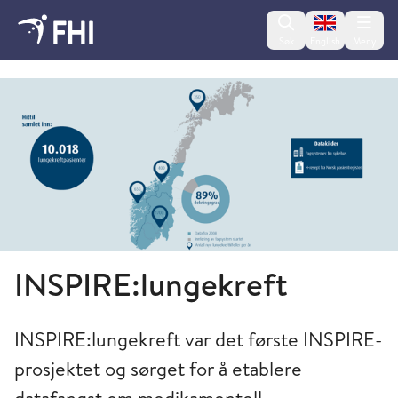
Change lan
Søk
English
Meny
Folkehelseinstituttet
INSPIRE:lungekreft
INSPIRE:lungekreft var det første INSPIRE-
prosjektet og sørget for å etablere
datafangst om medikamentell