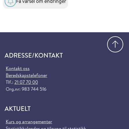
Få varsel om endringer
Gå
ADRESSE/KONTAKT
Kontakt oss
Beredskapstelefoner
Tlf.:
21 07 70 00
Org.nr: 983 744 516
AKTUELT
Kurs og arrangementer
Statistikkalender og tilgang til statistikk