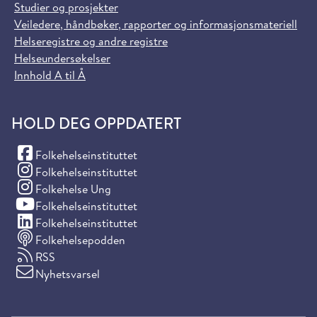
Studier og prosjekter
Veiledere, håndbøker, rapporter og informasjonsmateriell
Helseregistre og andre registre
Helseundersøkelser
Innhold A til Å
HOLD DEG OPPDATERT
(Facebook)
Folkehelseinstituttet
(Instagram)
Folkehelseinstituttet
(Instagram)
Folkehelse Ung
(YouTube)
Folkehelseinstituttet
(LinkedIn)
Folkehelseinstituttet
Folkehelsepodden
RSS
Nyhetsvarsel