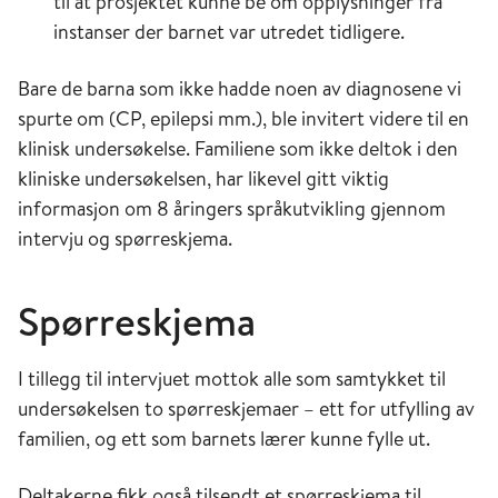
til at prosjektet kunne be om opplysninger fra
instanser der barnet var utredet tidligere.
Bare de barna som ikke hadde noen av diagnosene vi
spurte om (CP, epilepsi mm.), ble invitert videre til en
klinisk undersøkelse. Familiene som ikke deltok i den
kliniske undersøkelsen, har likevel gitt viktig
informasjon om 8 åringers språkutvikling gjennom
intervju og spørreskjema.
Spørreskjema
I tillegg til intervjuet mottok alle som samtykket til
undersøkelsen to spørreskjemaer – ett for utfylling av
familien, og ett som barnets lærer kunne fylle ut.
Deltakerne fikk også tilsendt et spørreskjema til