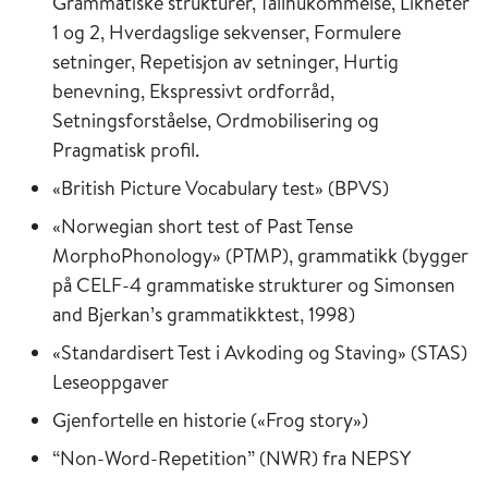
Grammatiske strukturer, Tallhukommelse, Likheter
1 og 2, Hverdagslige sekvenser, Formulere
setninger, Repetisjon av setninger, Hurtig
benevning, Ekspressivt ordforråd,
Setningsforståelse, Ordmobilisering og
Pragmatisk profil.
«British Picture Vocabulary test» (BPVS)
«Norwegian short test of Past Tense
MorphoPhonology» (PTMP), grammatikk (bygger
på CELF-4 grammatiske strukturer og Simonsen
and Bjerkan’s grammatikktest, 1998)
«Standardisert Test i Avkoding og Staving» (STAS)
Leseoppgaver
Gjenfortelle en historie («Frog story»)
“Non-Word-Repetition” (NWR) fra NEPSY