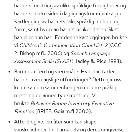
barnets mestring av ulike språklige ferdigheter og
barnets sterke sider i dagligdags kommunikasjon.
Kartlegging av barnets tale, språklig innhold og
form, samt hvordan barnet bruker det språket
han eller hun har. For denne kartleggingen brukte
vi
Children’s Communication Checklist-2
(CCC-
2; Bishop mfl., 2006) og
Speech Language
Assessment Scale (SLAS)
(Hadley &. Rice, 1993).
Barnets atferd og væremåte: Hvordan takler
barnet hverdagslige utfordringer? Dette gir oss
kunnskap om sammenhengen mellom språklig
mestring og annen type mestring. Vi
brukte
Behavior Rating Inventory Executive
Function
(BRIEF; Goia m.fl 2000).
Atferd og væremåter som kan skape
vanskeligheter for barna selv og deres omgivelser.