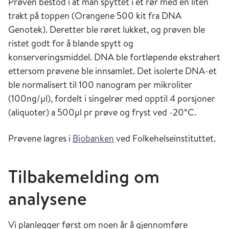
Prøven bestod i at man spyttet i et rør med en liten
trakt på toppen (Orangene 500 kit fra DNA
Genotek). Deretter ble røret lukket, og prøven ble
ristet godt for å blande spytt og
konserveringsmiddel. DNA ble fortløpende ekstrahert
ettersom prøvene ble innsamlet. Det isolerte DNA-et
ble normalisert til 100 nanogram per mikroliter
(100ng/µl), fordelt i singelrør med opptil 4 porsjoner
(aliquoter) a 500µl pr prøve og fryst ved -20°C.
Prøvene lagres i
Biobanken
ved Folkehelseinstituttet.
Tilbakemelding om
analysene
Vi planlegger først om noen år å gjennomføre