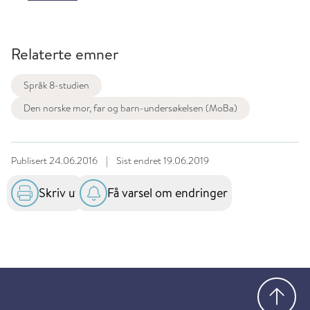
Relaterte emner
Språk 8-studien
Den norske mor, far og barn-undersøkelsen (MoBa)
Publisert
24.06.2016
|
Sist endret
19.06.2019
Skriv ut
Få varsel om endringer
Gå