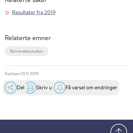
Resultater fra 2019
Relaterte emner
Barnevekststudien
Publisert
19.11.2019
Del
Skriv ut
Få varsel om endringer
Gå