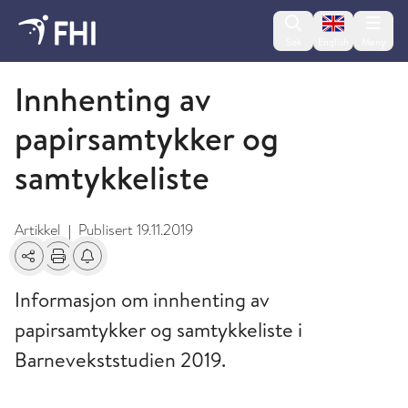
Change lan
Søk
English
Meny
Barnevekststudien
Innhenting av
papirsamtykker og
samtykkeliste
Artikkel
Publisert
19.11.2019
|
Del
Skriv ut
Få varsel om endringer
Informasjon om innhenting av
papirsamtykker og samtykkeliste i
Barnevekststudien 2019.