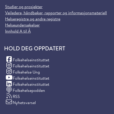
Studier og prosjekter
Veiledere, håndbøker, rapporter og informasjonsmateriell
Helseregistre og andre registre
Helseundersøkelser
Innhold A til Å
HOLD DEG OPPDATERT
(Facebook)
Folkehelseinstituttet
(Instagram)
Folkehelseinstituttet
(Instagram)
Folkehelse Ung
(YouTube)
Folkehelseinstituttet
(LinkedIn)
Folkehelseinstituttet
Folkehelsepodden
RSS
Nyhetsvarsel