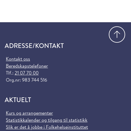
Gå
ADRESSE/KONTAKT
Kontakt oss
Beredskapstelefoner
Tlf.:
21 07 70 00
Org.nr: 983 744 516
AKTUELT
Kurs og arrangementer
Statistikkalender og tilgang til statistikk
Slik er det å jobbe i Folkehelseinstituttet