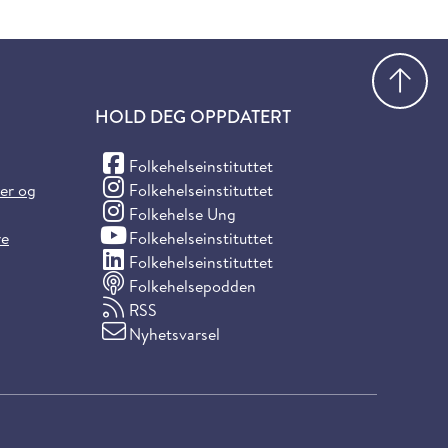
Gå
HOLD DEG OPPDATERT
(Facebook)
Folkehelseinstituttet
(Instagram)
ter og
Folkehelseinstituttet
(Instagram)
Folkehelse Ung
(YouTube)
re
Folkehelseinstituttet
(LinkedIn)
Folkehelseinstituttet
Folkehelsepodden
RSS
Nyhetsvarsel