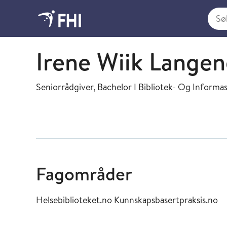
Søk i
Vurdering av tiltak
Irene Wiik Lange
Seniorrådgiver, Bachelor I Bibliotek- Og Informa
Fagområder
Helsebiblioteket.no Kunnskapsbasertpraksis.no