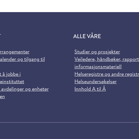
T
ALLE VÅRE
arrangementer
Studier og prosjekter
alender og tilgang til
Veiledere, håndbøker, rappor
informasjonsmateriell
t å jobbe i
Helseregistre og andre regist
einstituttet
Helseundersøkelser
 avdelinger og enheter
Innhold A til Å
sen