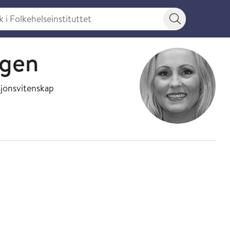
 Folkehelseinstituttet
Søkeknapp
ngen
sjonsvitenskap