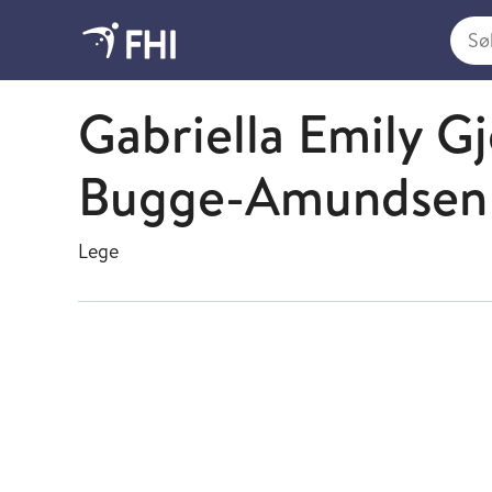
Søk i
Vurdering av tiltak
Gabriella Emily G
Bugge-Amundsen
Lege