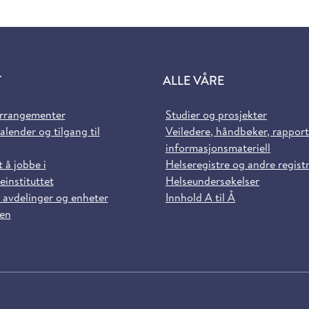
T
ALLE VÅRE
arrangementer
Studier og prosjekter
alender og tilgang til
Veiledere, håndbøker, rappor
informasjonsmateriell
t å jobbe i
Helseregistre og andre regist
einstituttet
Helseundersøkelser
 avdelinger og enheter
Innhold A til Å
sen