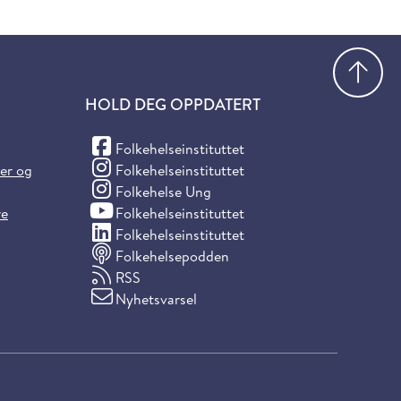
Gå
HOLD DEG OPPDATERT
(Facebook)
Folkehelseinstituttet
(Instagram)
ter og
Folkehelseinstituttet
(Instagram)
Folkehelse Ung
(YouTube)
re
Folkehelseinstituttet
(LinkedIn)
Folkehelseinstituttet
Folkehelsepodden
RSS
Nyhetsvarsel