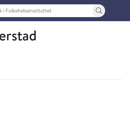
 Folkehelseinstituttet
Søkeknapp
jerstad