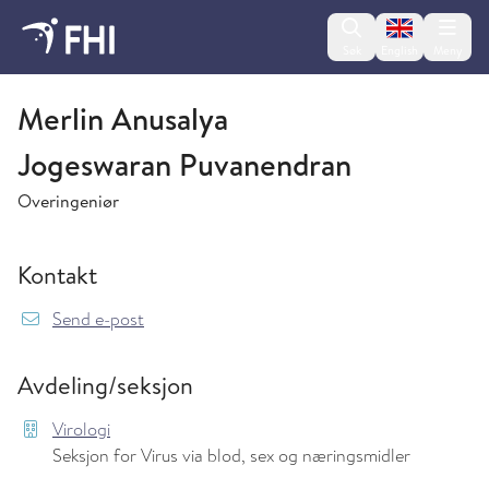
Change lan
Søk
English
Meny
Virologi
Merlin Anusalya
Jogeswaran Puvanendran
Overingeniør
Kontakt
{model.translations.sendEmailTo} MerlinAnus
Send e-post
Avdeling/seksjon
Virologi
Seksjon for Virus via blod, sex og næringsmidler