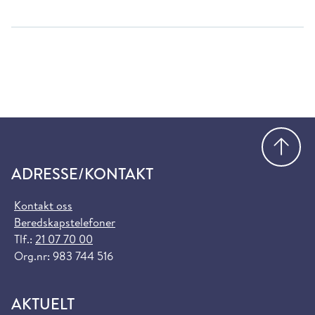
Gå
ADRESSE/KONTAKT
Kontakt oss
Beredskapstelefoner
Tlf.:
21 07 70 00
Org.nr: 983 744 516
AKTUELT