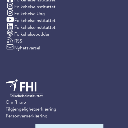
(Instagram)
Folkehelseinstituttet
(Instagram)
Folkehelse Ung
(YouTube)
Folkehelseinstituttet
(LinkedIn)
Folkehelseinstituttet
Folkehelsepodden
RSS
Nyhetsvarsel
Om fhi.no
Tilgjengelighetserklæring
Personvernerklæring