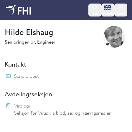
Change lan
Søk
English
Meny
Virologi
Hilde Elshaug
Senioringeniør, Engineer
Kontakt
{model.translations.sendEmailTo} Hilde.Elsha
Send e-post
Avdeling/seksjon
Virologi
Seksjon for Virus via blod, sex og næringsmidler