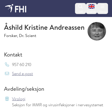
Change lan
Søk
English
Meny
Virologi
Åshild Kristine Andreassen
Forsker, Dr. Scient
Kontakt
Mob:
957 60 210
{model.translations.sendEmailTo} AshildKrist
Send e-post
Avdeling/seksjon
Virologi
Seksjon for MMR og virusinfeksjoner i nervesystemet