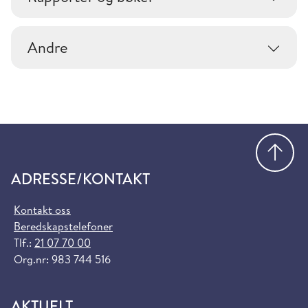
Andre
Gå
ADRESSE/KONTAKT
Kontakt oss
Beredskapstelefoner
Tlf.:
21 07 70 00
Org.nr: 983 744 516
AKTUELT