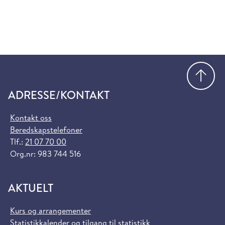
Gå
ADRESSE/KONTAKT
Kontakt oss
Beredskapstelefoner
Tlf.:
21 07 70 00
Org.nr: 983 744 516
AKTUELT
Kurs og arrangementer
Statistikkalender og tilgang til statistikk