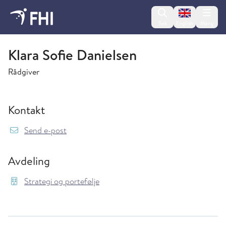
Change lan
Søk
English
Meny
Strategi og portefølje
Klara Sofie Danielsen
Rådgiver
Kontakt
{model.translations.sendEmailTo} Klara.Sofie
Send e-post
Avdeling
Strategi og portefølje