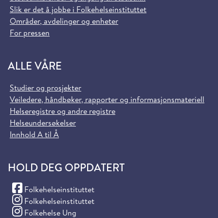
Slik er det å jobbe i Folkehelseinstituttet
Områder, avdelinger og enheter
For pressen
ALLE VÅRE
Studier og prosjekter
Veiledere, håndbøker, rapporter og informasjonsmateriell
Helseregistre og andre registre
Helseundersøkelser
Innhold A til Å
HOLD DEG OPPDATERT
(Facebook)
Folkehelseinstituttet
(Instagram)
Folkehelseinstituttet
(Instagram)
Folkehelse Ung