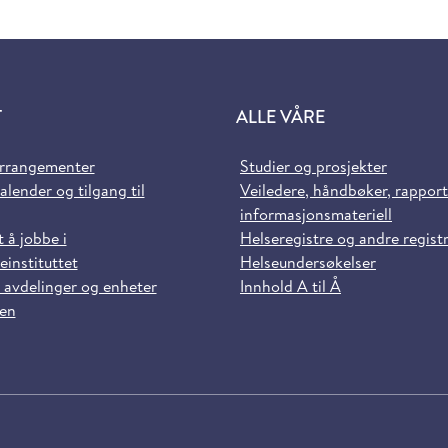
T
ALLE VÅRE
arrangementer
Studier og prosjekter
alender og tilgang til
Veiledere, håndbøker, rappor
informasjonsmateriell
t å jobbe i
Helseregistre og andre regist
einstituttet
Helseundersøkelser
 avdelinger og enheter
Innhold A til Å
sen