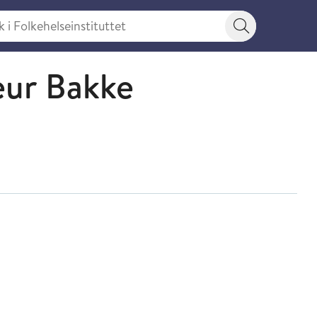
 Folkehelseinstituttet
Søkeknapp
eur Bakke