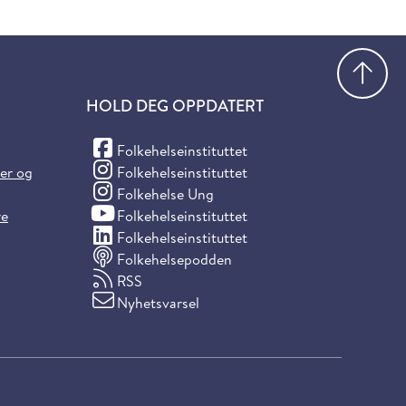
Gå
HOLD DEG OPPDATERT
(Facebook)
Folkehelseinstituttet
(Instagram)
ter og
Folkehelseinstituttet
(Instagram)
Folkehelse Ung
(YouTube)
re
Folkehelseinstituttet
(LinkedIn)
Folkehelseinstituttet
Folkehelsepodden
RSS
Nyhetsvarsel