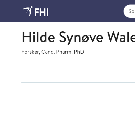
Søk i
Smittevernregistre
Hilde Synøve Wal
Forsker, Cand. Pharm. PhD